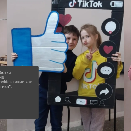
ботки
ие
okies такие как
тика".