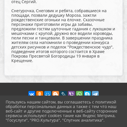
отец Сергий.
Снегурочка, Снеговик и ребята, собравшиеся на
площади, позвали дедушку Мороза, зажгли
рождественские огоньки на ëлочке. Сказочные
персонажи приготовили игры да забавы,
предложили гостям шуточные гадания с лукошком и
мешочками с крупой, дружно все водили хороводы,
пели песни и танцевали. В завершении праздника
жителям села напомнили о проведении конкурса
детских рисунков и поделок "Рождественское чудо",
подведение итогов которого состоится в Храме
Покрова Пресвятой Богородицы 19 января в
Крещение.
Пользуясь нашим сайтом, вы соглашаетесь с политикой
обработки персональных данных а также с тем что наш
веб-сайт и другие подключенные к веб-сайту сторонние
2026 г. pokrov-ck.ru
сервисы используют cookies такие как Яндекс Метрика,
Вход
"Госуслуги", "PRO.Культура", "Спутник аналитика".
Карта сайта
^
Политика обработки персональных данных