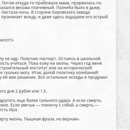
. Потом откуда-то прибе­жала мама, прорвалась по
оказался весьма плачевный. Полнеба было в дыму.
 Настала ночь. В стороне Кировского завода
м проникает всюду, и даже здесь ощущаем его острый
несет?»
лу не иду. Получаю паспорт. Остаюсь в школьной
сть учиться. Пока езжу на окопы. Через год меня
естроительный институт или на исторический
 сколько могу. Итак, долой политику колебаний!
у ей мое решение. Все остальные исхо­ды я продумал
го дня 2 рубля или 1,5.
ругого, еще более сильного удара. А если смерть,
, мне. Если увечье — покончу с собой, а смерть —
есть Ира.
арту жизнь. Пыш­ная фраза, но верная».