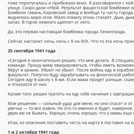
тоже перепугалась и прибежала вниз. Я разговорился с ней
улице. Скоро дали отбой. Результат фашистской бом­бежки 
Бомбили гавань, Кировский завод и вообще ту часть города.
виднелось море огня. Мало-помалу огонь стихает. Дым, ды
запах. В горле немного щиплет от него.
Да, это первая настоящая бомбежка города Ленинграда.
Сейчас настанет ночь, ночь с 8 на 9/IX. Что-то эта ночь при
25 сентября 1941 года
«Сегодня я окончательно решил, что мне делать. В спецшко
команде. Прошу маму эвакуироваться, чтобы иметь возможно
берут в ар­мию. Убьют не убьют. После войны иду в корабл
факультет. Попутно буду зарабатывать на физической работе
Сегодня иду в школу к 8-ми. Если мама придет раньше, скаж
и отказался от них.
Кроме того: решил тратить на еду себе начиная с завтрашне
Мое решение — сильный удар для меня, но оно спасет и от д
увечье — то все равно. Но это-то именно и бу­дет, наверное
двум им не бы­вать. Хорошо, очень хорошо, что у мамы еще 
Итак, из опасения поставить честь на карту я поставил на к
1 и 2 октября 1941 года