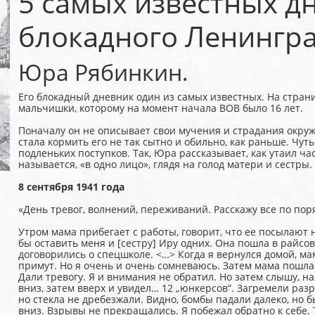
5 самых известных д
блокадного Ленингра
Юра Рябинкин.
Его блокадный дневник один из самых известных. На стра
мальчишки, которому на момент начала ВОВ было 16 лет.
Поначалу он не описывает свои мучения и страдания окруж
стала кормить его не так сытно и обильно, как раньше. Чут
подленьких поступков. Так, Юра рассказывает, как утаил час
называется, «в одно лицо», глядя на голод матери и сестры.
8 сентября 1941 года
«День тревог, волнений, переживаний. Расскажу все по пор
Утром мама прибегает с работы, говорит, что ее посылают н
бы оставить меня и [сестру] Иру одних. Она пошла в райсов
догово­рились о спец­школе. <…> Когда я вернулся домой, м
примут. Но я очень и очень сомневаюсь. Затем мама пошла о
Дали тревогу. Я и внимания не обратил. Но затем слышу, на
вниз, затем вверх и увидел… 12 „юнкер­сов“. Загремели ра
но стекла не дребезжали. Видно, бомбы падали далеко, но
вниз. Взрывы не прекращались. Я побежал обратно к себе.