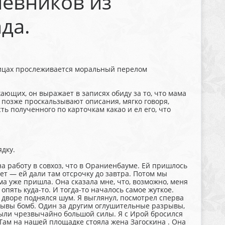
невников из
да.
ницах прослеживается моральный перелом
ающих, он выражает в записях обиду за то, что мама
ь позже проскальзывают описания, мягко говоря,
ть полученного по карточкам какао и ел его, что
ядку.
а работу в сов­хоз, что в Ораниенбауме. Ей пришлось
ет — ей дали там отсрочку до завтра. Потом мы
ама уже пришла. Она сказала мне, что, возможно, меня
пять куда-то. И тогда-то началось самое жуткое.
 дворе поднял­ся шум. Я выглянул, посмотрел сперва
зрывы бомб. Один за другим оглушительные разрывы,
 были чрезвычайно большой силы. Я с Ирой бросился
 Там на нашей площадке стояла жена Загоскина . Она