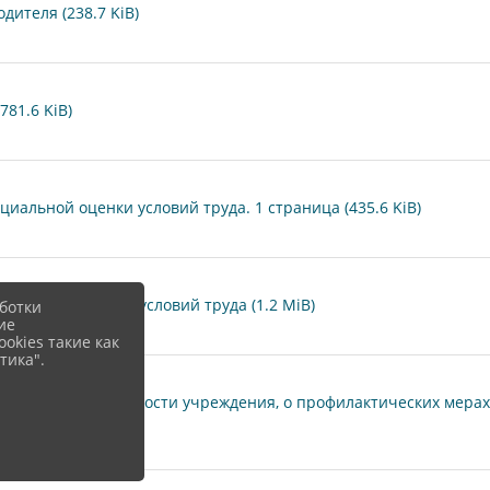
дителя (238.7 KiB)
81.6 KiB)
иальной оценки условий труда. 1 страница (435.6 KiB)
циальной оценки условий труда (1.2 MiB)
ботки
ие
okies такие как
тика".
овлению деятельности учреждения, о профилактических мерах 
6 MiB)