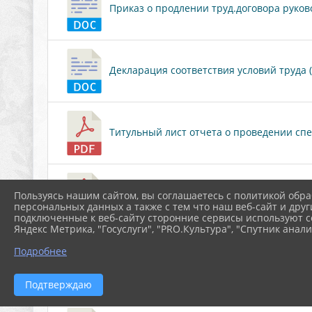
Приказ о продлении труд.договора руково
Декларация соответствия условий труда (7
Титульный лист отчета о проведении спец
Заключение эксперта по результатам спе
Пользуясь нашим сайтом, вы соглашаетесь с политикой обра
персональных данных а также с тем что наш веб-сайт и друг
подключенные к веб-сайту сторонние сервисы используют co
Яндекс Метрика, "Госуслуги", "PRO.Культура", "Спутник анали
Подробнее
Приказ об организации работы по возобн
коронавирусной инфекции, вызванной COVID-19 (1.
Подтверждаю