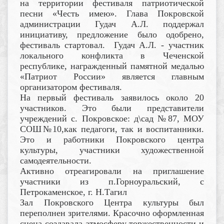
на территории фестиваля патриотической
песни «Честь имею». Глава Покровской
администрации Гудач А.Л. поддержал
инициативу, предложение было одобрено,
фестиваль стартовал. Гудач А.Л. - участник
локального конфликта в Чеченской
республике, награжденный памятной медалью
«Патриот России» является главным
организатором фестиваля.
На первый фестиваль заявилось около 20
участников. Это были представители
учреждений с. Покровское: д\сад №87, МОУ
СОШ№10,как педагоги, так и воспитанники.
Это и работники Покровского центра
культуры, участники художественной
самодеятельности.
Активно отреагировали на приглашение
участники из п.Горноуральский, с
Петрокаменское, г. Н.Тагил
Зал Покровского Центра культуры был
переполнен зрителями. Красочно оформленная
сцена создавала атмосферу торжественности и