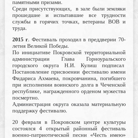
памятными призами.
Среди присутствующих, в зале были земляки
прошедшие и испытавшие все трудности
службы в горячих точках, ветераны ВОВ и
труда.
2015 г
. Фестиваль проходил в преддверии 70-
летия Великой Победы.
По инициативе Покровской территориальной
администрации Глава Горноуральского
городского округа Н.И. Кулиш подписал
Постановление присвоении фестивалю имени
Фидариса Ахмаева, покровчанина, погибшего
при исполнении воинского долга в Чеченской
республике, награжденного орденом мужества
посмертно.
Администрация округа оказала материальную
поддержку фестивалю.
20 февраля в Покровском центре культуры
состоялся 4 открытый районный фестиваль
военно-патриотической песни «Честь имею»