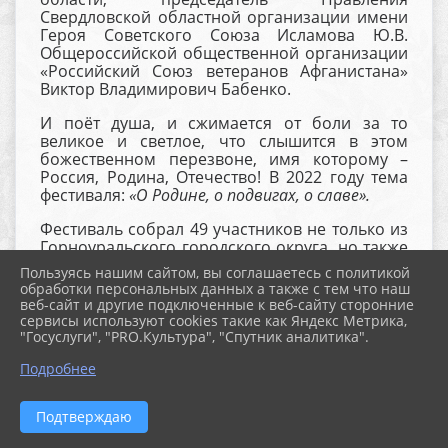
Свердловской областной организации имени
Героя Советского Союза Исламова Ю.В.
Общероссийской общественной организации
«Российский Союз ветеранов Афганистана»
Виктор Владимирович Бабенко.
И поёт душа, и сжимается от боли за то
великое и светлое, что слышится в этом
божественном перезвоне, имя которому –
Россия, Родина, Отечество! В 2022 году тема
фестиваля:
«О Родине, о подвигах, о славе».
Фестиваль собрал 49 участников не только из
Горноуральского городского округа, но также
и из других городов и регионов.
Пользуясь нашим сайтом, вы соглашаетесь с политикой
обработки персональных данных а также с тем что наш
Конкурсантов оценивало жюри фестиваля в
веб-сайт и другие подключенные к веб-сайту сторонние
составе:
сервисы используют cookies такие как Яндекс Метрика,
Евгения Анатольевича Мишунина -
"Госуслуги", "PRO.Культура", "Спутник аналитика".
^
Председателя Свердловской областной
Подробнее
общественной организации «Совет
ветеранов», ветерана боевых действий на
Северном Кавказе;
Подтверждаю
Сергея Владимировича Земцова - автора-
исполнителя военно-патриотических песен,