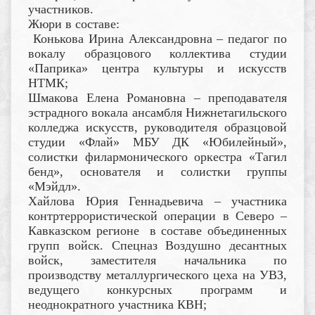
участников.
Жюри в составе:
Конькова Ирина Александровна – педагог по
вокалу образцового коллектива студии
«Паприка» центра культуры и искусств
НТМК;
Шмакова Елена Романовна – преподавателя
эстрадного вокала ансамбля Нижнетагильского
колледжа искусств, руководителя образцовой
студии «Флай» МБУ ДК «Юбилейный»,
солистки филармонического оркестра «Тагил
бенд», основателя и солистки группы
«Мэйдл».
Хайлова Юрия Геннадьевича – участника
контртеррористической операции в Северо –
Кавказском регионе в составе объединенных
групп войск. Спецназ Воздушно десантных
войск, заместителя начальника по
производству металлургического цеха на УВЗ,
ведущего конкурсных программ и
неоднократного участника КВН;