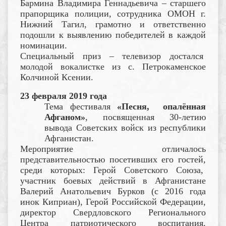
Бармина Владимира Геннадьевича – старшего
прапорщика полиции, сотрудника ОМОН г.
Нижний Тагил, грамотно и ответственно
подошли к выявлению победителей в каждой
номинации.
Специальный приз – телевизор достался
молодой вокалистке из с. Петрокаменское
Колчиной Ксении.
23 февраля 2019 года
Тема фестиваля
«Песня, опалённая
Афганом»
,
посвященная 30-летию
вывода Советских войск из республики
Афганистан.
Мероприятие отличалось
представительностью посетивших его гостей,
среди которых: Герой Советского Союза,
участник боевых действий в Афганистане
Валерий Анатольевич Бурков (с 2016 года
инок Киприан), Герой Российской Федерации,
директор Свердловского Регионального
Центра патриотического воспитания,