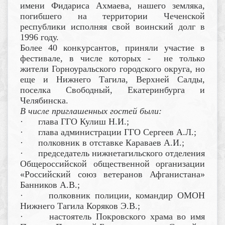
имени Фидариса Ахмаева, нашего земляка,
погибшего на территории Чеченской
республики исполняя свой воинский долг в
1996 году.
Более 40 конкурсантов, приняли участие в
фестивале, в числе которых - не только
жители Горноуральского городского округа, но
еще и Нижнего Тагила, Верхней Салды,
поселка Свободный, Екатеринбурга и
Челябинска.
В числе приглашенных гостей были:
· глава ГГО Кулиш Н.И.;
· глава администрации ГГО Сергеев А.Л.;
· полковник в отставке Караваев А.И.;
· председатель нижнетагильского отделения
Общероссийской общественной организации
«Российский союз ветеранов Афганистана»
Банников А.В.;
· полковник полиции, командир ОМОН
Нижнего Тагила Коряков Э.В.;
· настоятель Покровского храма во имя