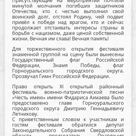
Присутствующие на мероприятии почтили
минутой молчания погибших защитников
Отечества, кто с честью выполнил свой
воинский долг, отстоял Родину, чей подвиг
привёл к победе над врагом, кто и сейчас
продолжает отстаивать интересы страны в
борьбе с нацизмом, даже ценой собственной
жизни. Вечная им слава! Вечная память!
Для торжественного открытия фестиваля
знаменной группой на сцену были вынесены
Государственный флаг Российской
Федерации, Знамя Победы, флаг
Горноуральского городского округа.
Прозвучал Гимн Российской Федерации.
Право открыть XI открытый районный
фестиваль военно-патриотической песни
«Честь имею» имени Фидариса Ахмаева было
предоставлено главе Горноуральского
городского округа Дмитрию Геннадьевичу
Летникову.
С приветственным словом к участникам и
гостям фестиваля обратился депутат
Законодательного Собрания Свердловской
области, председатель Правления