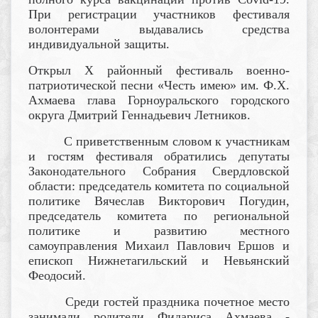
При регистрации участников фестиваля
волонтерами выдавались средства
индивидуальной защиты.
Открыл X районный фестиваль военно-
патриотической песни «Честь имею» им. Ф.Х.
Ахмаева глава Горноуральского городского
округа Дмитрий Геннадьевич Летников.
С приветственным словом к участникам
и гостям фестиваля обратились депутаты
Законодательного Собрания Свердловской
области: председатель комитета по социальной
политике Вячеслав Викторович Погудин,
председатель комитета по региональной
политике и развитию местного
самоуправления Михаил Павлович Ершов и
епископ Нижнетагильский и Невьянский
Феодосий.
Среди гостей праздника почетное место
занимали родители Фидариса Ахмаева -