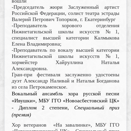
вошли
-Председатель жюри Заслуженный артист
Российской Федерации, солист театра эстрады
Валерий Петрович Топорков, г. Екатеринбург
-Преподаватель хорового отделения
Нижнетагильской школы искусств №1,
специалист высшей категории Калмыкова
Елена Владимировна;
-Преподаватель по вокалу высшей категории
Нижнетагильской школы искусств №1,
хормейстер Хайруллина Наталья
Александровна.
Гран-при фестиваля заслуженно удостоены
дуэт Александр Наливай и Наталья Богданова
из села Петрокаменское.
Вокальный ансамбль хора русской песни
«Ивушки», МБУ ГГО «Новоасбестовский ЦК»
- Диплом 2 степени,
Специальный приз
(премия)
Хор ветеранов «На завалинке», МБУ ГГО
«Черноисточинский ЦК» - Специальный приз