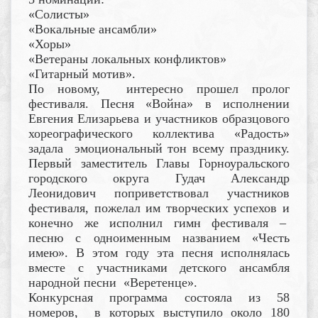
«Солисты»
«Вокальные ансамбли»
«Хоры»
«Ветераны локальных конфликтов»
«Гитарный мотив».
По новому, интересно прошел пролог
фестиваля. Песня «Война» в исполнении
Евгения Елизарьева и участников образцового
хореографического коллектива «Радость»
задала эмоциональный тон всему празднику.
Первый заместитель Главы Горноуральского
городского округа Гудач Александр
Леонидович поприветствовал участников
фестиваля, пожелал им творческих успехов и
конечно же исполнил гимн фестиваля –
песню с одноименным названием «Честь
имею». В этом году эта песня исполнялась
вместе с участниками детского ансамбля
народной песни «Веретенце».
Конкурсная программа состояла из 58
номеров, в которых выступило около 180