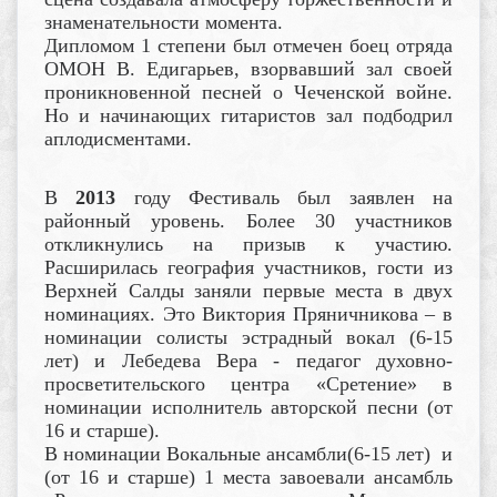
знаменательности момента.
Дипломом 1 степени был отмечен боец отряда
ОМОН В. Едигарьев, взорвавший зал своей
проникновенной песней о Чеченской войне.
Но и начинающих гитаристов зал подбодрил
аплодисментами.
В
2013
году Фестиваль был заявлен на
районный уровень. Более 30 участников
откликнулись на призыв к участию.
Расширилась география участников, гости из
Верхней Салды заняли первые места в двух
номинациях. Это Виктория Пряничникова – в
номинации солисты эстрадный вокал (6-15
лет) и Лебедева Вера - педагог духовно-
просветительского центра «Сретение» в
номинации исполнитель авторской песни (от
16 и старше).
В номинации Вокальные ансамбли(6-15 лет) и
(от 16 и старше) 1 места завоевали ансамбль