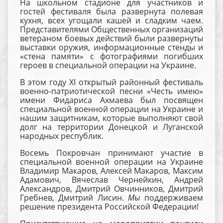
На школьном стадионе для участников и
гостей фестиваля была развернута полевая
кухня, всех угощали кашей и сладким чаем.
Представителями Общественных организаций
ветераном боевых действий были развернуты
выставки оружия, информационные стенды и
«стена памяти» с фотографиями погибших
героев в специальной операции на Украине.
В этом году XI открытый районный фестиваль
военно-патриотической песни «Честь имею»
имени Фидариса Ахмаева был посвящен
специальной военной операции на Украине и
нашим защитникам, которые выполняют свой
долг на территории Донецкой и Луганской
народных республик.
Восемь Покровчан принимают участие в
специальной военной операции на Украине
Владимир Макаров, Алексей Макаров, Максим
Адамович, Вячеслав Чернейкин, Андрей
Александров, Дмитрий Овчинников, Дмитрий
Гребнев, Дмитрий Лисин.
Мы
поддерживаем
решение президента Российской Федерации!