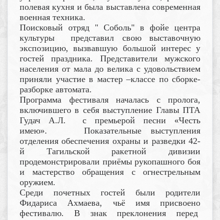
полевая кухня и была выставлена современная
военная техника.
Поисковый отряд " Соболь" в фойе центра
культуры представил свою выставочную
экспозицию, вызвавшую большой интерес у
гостей праздника. Представители мужского
населения от мала до велика с удовольствием
приняли участие в мастер –классе по сборке-
разборке автомата.
Программа фестиваля началась с пролога,
включившего в себя выступление Главы ПТА
Гудач А.Л. с премьерой песни «Честь
имею». Показательные выступления
отделения обеспечения охраны и разведки 42-
й Тагильской ракетной дивизии
продемонстрировали приёмы рукопашного боя
и мастерство обращения с огнестрельным
оружием.
Среди почетных гостей были родители
Фидариса Ахмаева, чьё имя присвоено
фестивалю. В знак преклонения перед