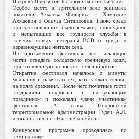
Покрова Пресвятой Богородицы отец Сергий.
Особое место в зрительном зале занимали
родители Ахмаева Фидариса - Хаматдин
Ахмаевич и Фануза Ситдиковна. Также среди
присутствовавших были земляки, прошедшие
и испытавшие все трудности службы в
горячих точках, ветераны ВОВ и труда, и
неравнодушные жители села.
На протяжении фестиваля все желающие
могли отведать солдатскую гречневую кашу,
приготовленную на военно-полевой кухне.
Открытие фестиваля началось с минуты
молчания в память о тех, кто сложил головы
на полях сражения. После чего почетные гости
поздравили покровчан с наступающим
праздником и пожелали удачи участникам
фестиваля. А глава Покровской
территориальной администрации Гудач А.Л.
исполнил песню «Нас свела война».
Конкурсная программа проводилась по
номинациям
: