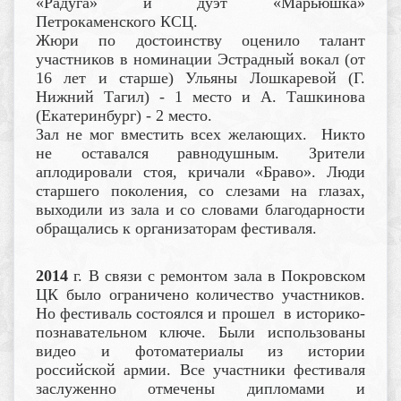
«Радуга» и дуэт «Марьюшка»
Петрокаменского КСЦ.
Жюри по достоинству оценило талант
участников в номинации Эстрадный вокал (от
16 лет и старше) Ульяны Лошкаревой (Г.
Нижний Тагил) - 1 место и А. Ташкинова
(Екатеринбург) - 2 место.
Зал не мог вместить всех желающих. Никто
не оставался равнодушным. Зрители
аплодировали стоя, кричали «Браво». Люди
старшего поколения, со слезами на глазах,
выходили из зала и со словами благодарности
обращались к организаторам фестиваля.
2014
г. В связи с ремонтом зала в Покровском
ЦК было ограничено количество участников.
Но фестиваль состоялся и прошел в историко-
познавательном ключе. Были использованы
видео и фотоматериалы из истории
российской армии. Все участники фестиваля
заслуженно отмечены дипломами и