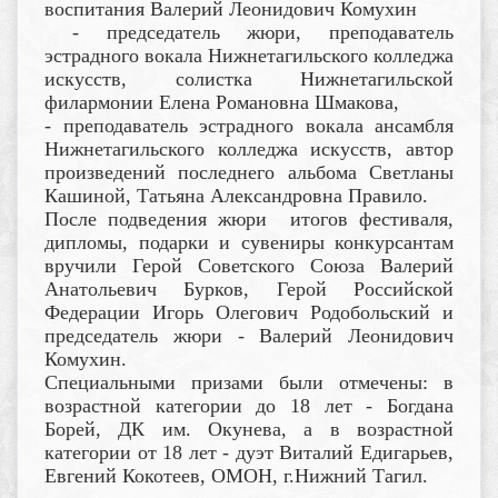
воспитания Валерий Леонидович Комухин
- председатель жюри, преподаватель
эстрадного вокала Нижнетагильского колледжа
искусств, солистка Нижнетагильской
филармонии Елена Романовна Шмакова,
- преподаватель эстрадного вокала ансамбля
Нижнетагильского колледжа искусств, автор
произведений последнего альбома Светланы
Кашиной, Татьяна Александровна Правило.
После подведения жюри итогов фестиваля,
дипломы, подарки и сувениры конкурсантам
вручили Герой Советского Союза Валерий
Анатольевич Бурков, Герой Российской
Федерации Игорь Олегович Родобольский и
председатель жюри - Валерий Леонидович
Комухин.
Специальными призами были отмечены: в
возрастной категории до 18 лет - Богдана
Борей, ДК им. Окунева, а в возрастной
категории от 18 лет - дуэт Виталий Едигарьев,
Евгений Кокотеев, ОМОН, г.Нижний Тагил.