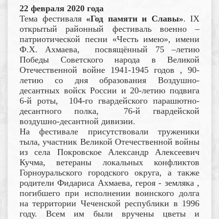
22 февраля 2020 года
Тема фестиваля
«Год памяти и Славы»
. IX
открытый районный фестиваль военно –
патриотической песни «Честь имею», имени
Ф.Х. Ахмаева, посвящённый 75 –летию
Победы Советского народа в Великой
Отечественной войне 1941-1945 годов , 90-
летию со дня образования Воздушно-
десантных войск России и 20-летию подвига
6-й роты, 104-го гвардейского парашютно-
десантного полка, 76-й гвардейской
воздушно-десантной дивизии.
На фестивале присутствовали труженики
тыла, участник Великой Отечественной войны
из села Покровское Александр Алексеевич
Кучма, ветераны локальных конфликтов
Горноуральского городского округа, а также
родители Фидариса Ахмаева, героя - земляка ,
погибшего при исполнении воинского долга
на территории Чеченской республики в 1996
году. Всем им были вручены цветы и