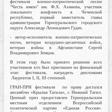
фестиваля военно-патриотической песни
"Честь имею" им. Ф.Х. Ахмаева, участник
локального конфликта в Чеченской
республике, первый заместитель главы
администрации Горноуральского городского
округа Александр Леонидович Гудач.
- автор-исполнитель военно-патриотических
песен, ветеран воздушно-десантных войск,
ветеран войны в Афганистане Сергей
Владимирович Земцов.
В этом году было принято решение всех
участников кто был приглашен на финальный
этап фестиваля, наградить
дипломами
Лауреатов
I
,
II
,
III
степеней.
ГРАН-ПРИ фестиваля по праву достался
ансамблю «Крылья Тагила», г. Нижний Тагил.
Ценный приз предоставлен Горноуральским
местным отделением Всероссийской
политической партии «Единая Россия».