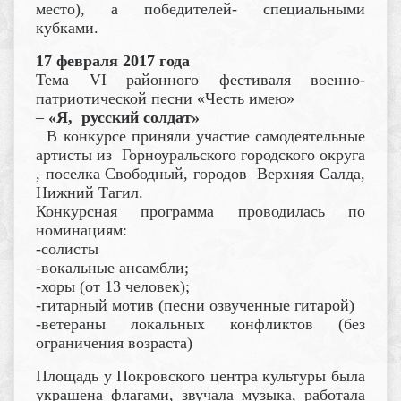
место), а победителей- специальными
кубками.
17 февраля 2017 года
Тема
VI
районного фестиваля военно-
патриотической песни «Честь имею»
–
«Я, русский солдат»
В конкурсе приняли участие самодеятельные
артисты из Горноуральского городского округа
, поселка Свободный, городов Верхняя Салда,
Нижний Тагил.
Конкурсная программа проводилась по
номинациям:
-солисты
-вокальные ансамбли;
-хоры (от 13 человек);
-гитарный мотив (песни озвученные гитарой)
-ветераны локальных конфликтов (без
ограничения возраста)
Площадь у Покровского центра культуры была
украшена флагами, звучала музыка, работала