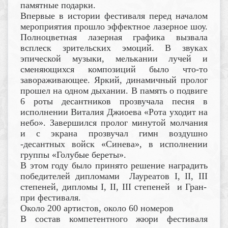
памятные подарки.
Впервые в истории фестиваля перед началом
мероприятия прошло эффектное лазерное шоу.
Полноцветная лазерная графика вызвала
всплеск зрительских эмоций. В звуках
эпической музыки, мелькании лучей и
сменяющихся композиций было что-то
завораживающее. Яркий, динамичный пролог
прошел на одном дыхании. В память о подвиге
6 роты десантников прозвучала песня в
исполнении Виталия Джиоева «Рота уходит на
небо». Завершился пролог минутой молчания
и с экрана прозвучал гимн воздушно
-десантных войск «Синева», в исполнении
группы «Голубые береты».
В этом году было принято решение наградить
п
обедителей дипломами Лауреатов
I
,
II
,
III
степеней, дипломы
I
,
II
,
III
степеней и Гран-
при фестиваля.
Около 200 артистов, около 60 номеров
В состав компетентного жюри фестиваля