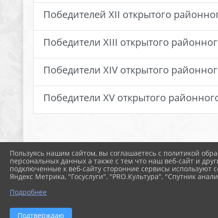
Победителей XII открытого районно
Победители XIII открытого районно
Победители XIV открытого районног
Победители XV открытого районного
Пользуясь нашим сайтом, вы соглашаетесь с политикой обра
персональных данных а также с тем что наш веб-сайт и друг
подключенные к веб-сайту сторонние сервисы используют co
Яндекс Метрика, "Госуслуги", "PRO.Культура", "Спутник анали
Подробнее
Подтверждаю