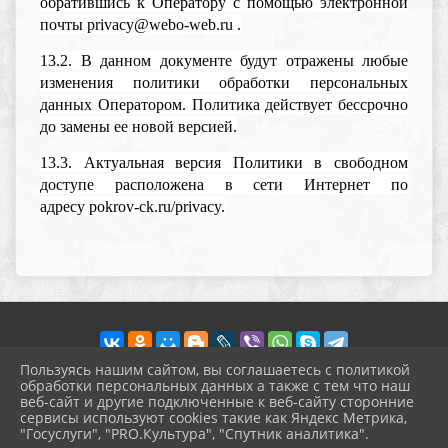
обратившись к Оператору с помощью электронной
почты privacy@webo-web.ru .
13.2. В данном документе будут отражены любые
изменения политики обработки персональных
данных Оператором. Политика действует бессрочно
до замены ее новой версией.
13.3. Актуальная версия Политики в свободном
доступе расположена в сети Интернет по
адресу pokrov-ck.ru/privacy.
Пользуясь нашим сайтом, вы соглашаетесь с политикой
обработки персональных данных а также с тем что наш
веб-сайт и другие подключенные к веб-сайту сторонние
2026 г. pokrov-ck.ru
сервисы используют cookies такие как Яндекс Метрика,
Вход
"Госуслуги", "PRO.Культура", "Спутник аналитика".
Карта сайта
^