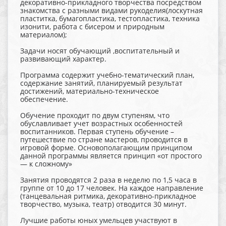
декоративно-прикладного творчества посредством
знакомства с разными видами рукоделия(лоскутная
пластитка, бумагопластика, тестопластика, техника
изонити, работа с бисером и природным
материалом);
Задачи носят обучающий ,воспитательный и
развивающий характер.
Программа содержит учебно-тематический план,
содержание занятий, планируемый результат
достижений, материально-техническое
обеспечение.
Обучение проходит по двум ступеням, что
обуславливает учет возрастных особенностей
воспитанников. Первая ступень обучение –
путешествие по стране мастеров, проводится в
игровой форме. Основополагающим принципом
данной программы является принцип «от простого
— к сложному»
Занятия проводятся 2 раза в неделю по 1,5 часа в
группе от 10 до 17 человек. На каждое направление
(танцевальная ритмика, декоративно-прикладное
творчество, музыка, театр) отводится 30 минут.
Лучшие работы юных умельцев участвуют в