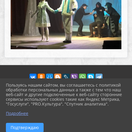
Пользуясь нашим сайтом, вы соглашаетесь с политикой
обработки персональных данных а также с тем что наш
веб-сайт и другие подключенные к веб-сайту сторонние
2026 г. pokrov-ck.ru
сервисы используют cookies такие как Яндекс Метрика,
Вход
"Госуслуги", "PRO.Культура", "Спутник аналитика".
Карта сайта
^
Политика обработки персональных данных
Подробнее
Сделано на KubCMS
Разработка и поддержка
Подтверждаю