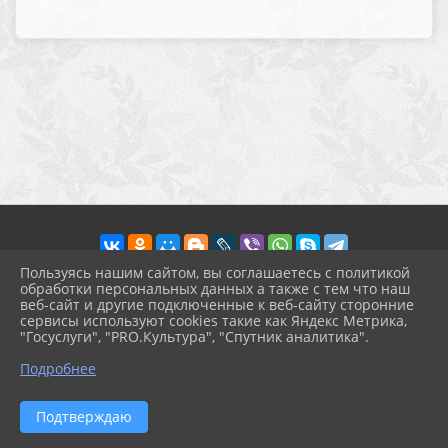
Пользуясь нашим сайтом, вы соглашаетесь с политикой
обработки персональных данных а также с тем что наш
веб-сайт и другие подключенные к веб-сайту сторонние
2026 г. pokrov-ck.ru
сервисы используют cookies такие как Яндекс Метрика,
Вход
"Госуслуги", "PRO.Культура", "Спутник аналитика".
Карта сайта
^
Политика обработки персональных данных
Подробнее
Сделано на KubCMS
Разработка и поддержка
Подтверждаю