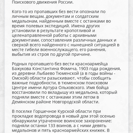
Поискового движения России.
Кого-то из пропавших без вести опознали по
личным вещам, документам и солдатским
медальонам, найденным вместе с останками во
время полевых экспедиций. Имена других
установили в результате кропотливой и
целенаправленной работы с архивными
документами, сопоставления различных данных и
сверкой всего найденного с нынешней ситуацией в
месте гибели военнослужащего, его ранения,
выбытия из строя по другой причине.
Родных пропавшего без вести красноармейца
Бажукова Константина Фомича, 1903 года рождения,
из деревни Лыбаево Тюменской (а в годы войны -
Омской) области разыскивают, чтобы сообщить
важные подробности, в тюменском поисковом
Центре имени Артура Ольховского. Имя бойца
восстановили по вкладышу из медальона, который
подняли вместе с останками этим летом в
Демянском районе Новгородской области.
В поселке Горшечное Курской области при
прокладке водопровода в новый дом этой осенью
обнаружили утраченное воинское захоронение:
подняли останки 133 воинов, а с ними девять
медальонов и пять красноармейских книжек. В