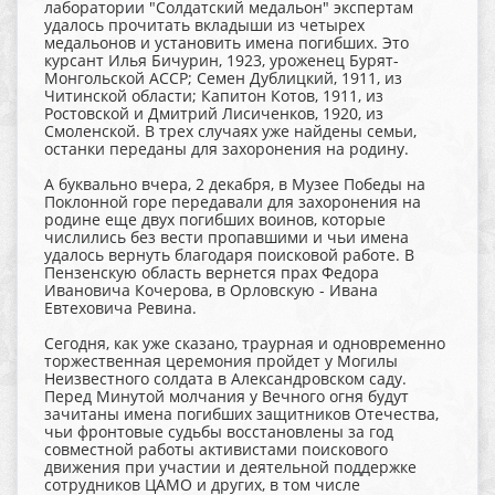
лаборатории "Солдатский медальон" экспертам
удалось прочитать вкладыши из четырех
медальонов и установить имена погибших. Это
курсант Илья Бичурин, 1923, уроженец Бурят-
Монгольской АССР; Семен Дублицкий, 1911, из
Читинской области; Капитон Котов, 1911, из
Ростовской и Дмитрий Лисиченков, 1920, из
Смоленской. В трех случаях уже найдены семьи,
останки переданы для захоронения на родину.
А буквально вчера, 2 декабря, в Музее Победы на
Поклонной горе передавали для захоронения на
родине еще двух погибших воинов, которые
числились без вести пропавшими и чьи имена
удалось вернуть благодаря поисковой работе. В
Пензенскую область вернется прах Федора
Ивановича Кочерова, в Орловскую - Ивана
Евтеховича Ревина.
Сегодня, как уже сказано, траурная и одновременно
торжественная церемония пройдет у Могилы
Неизвестного солдата в Александровском саду.
Перед Минутой молчания у Вечного огня будут
зачитаны имена погибших защитников Отечества,
чьи фронтовые судьбы восстановлены за год
совместной работы активистами поискового
движения при участии и деятельной поддержке
сотрудников ЦАМО и других, в том числе