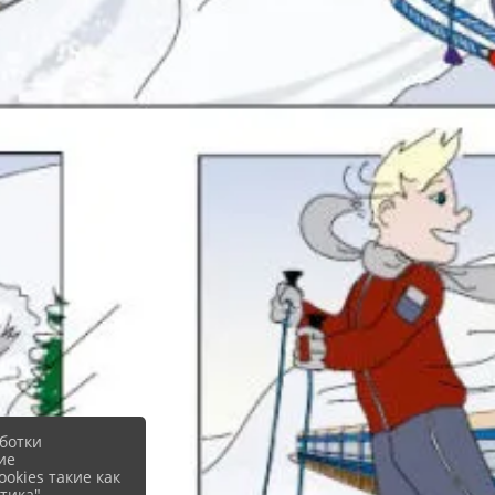
ботки
ие
okies такие как
тика".