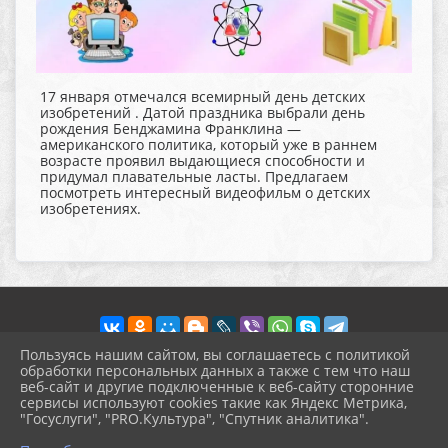
17 января отмечался всемирный день детских
изобретений . Датой праздника выбрали день
рождения Бенджамина Франклина —
американского политика, который уже в раннем
возрасте проявил выдающиеся способности и
придумал плавательные ласты. Предлагаем
посмотреть интересный видеофильм о детских
изобретениях.
Пользуясь нашим сайтом, вы соглашаетесь с политикой
обработки персональных данных а также с тем что наш
веб-сайт и другие подключенные к веб-сайту сторонние
2026 г. pokrov-ck.ru
сервисы используют cookies такие как Яндекс Метрика,
Вход
"Госуслуги", "PRO.Культура", "Спутник аналитика".
Карта сайта
^
Политика обработки персональных данных