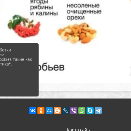
ботки
ие
okies такие как
тика".
Карта сайта