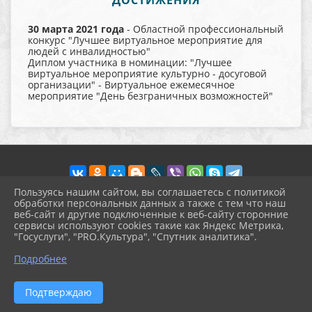
ДОСТИЖЕНИЯ
30 марта 2021 года
- Областной профессиональный
конкурс "Лучшее виртуальное мероприятие для
людей с инвалидностью"
Диплом участника в номинации: "Лучшее
виртуальное мероприятие культурно - досуговой
организации" - Виртуальное ежемесячное
мероприятие "День безграничных возможностей"
Пользуясь нашим сайтом, вы соглашаетесь с политикой
обработки персональных данных а также с тем что наш
веб-сайт и другие подключенные к веб-сайту сторонние
2026 г. pokrov-ck.ru
сервисы используют cookies такие как Яндекс Метрика,
Вход
"Госуслуги", "PRO.Культура", "Спутник аналитика".
Карта сайта
^
Политика обработки персональных данных
Подробнее
Сделано на KubCMS
Разработка и поддержка
Подтверждаю