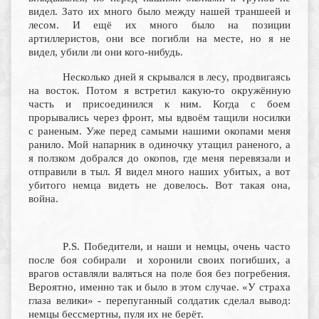
видел. Зато их много было между нашей траншеей и
лесом. И ещё их много было на позиции
артиллеристов, они все погибли на месте, но я не
видел, убили ли они кого-нибудь.
Несколько дней я скрывался в лесу, продвигаясь
на восток. Потом я встретил какую-то окружённую
часть и присоединился к ним. Когда с боем
прорывались через фронт, мы вдвоём тащили носилки
с раненым. Уже перед самыми нашими окопами меня
ранило. Мой напарник в одиночку утащил раненого, а
я ползком добрался до окопов, где меня перевязали и
отправили в тыл. Я видел много наших убитых, а вот
убитого немца видеть не довелось. Вот такая она,
война.
P
.
S
. Победители, и наши и немцы, очень часто
после боя собирали и хоронили своих погибших, а
врагов оставляли валяться на поле боя без погребения.
Вероятно, именно так и было в этом случае. «У страха
глаза велики» - перепуганный солдатик сделал вывод:
немцы бессмертны, пуля их не берёт.