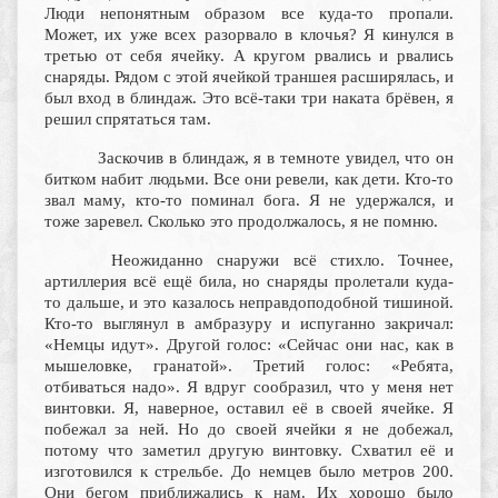
Люди непонятным образом все куда-то пропали.
Может, их уже всех разорвало в клочья? Я кинулся в
третью от себя ячейку. А кругом рвались и рвались
снаряды. Рядом с этой ячейкой траншея расширялась, и
был вход в блиндаж. Это всё-таки три наката брёвен, я
решил спрятаться там.
Заскочив в блиндаж, я в темноте увидел, что он
битком набит людьми. Все они ревели, как дети. Кто-то
звал маму, кто-то поминал бога. Я не удержался, и
тоже заревел. Сколько это продолжалось, я не помню.
Неожиданно снаружи всё стихло. Точнее,
артиллерия всё ещё била, но снаряды пролетали куда-
то дальше, и это казалось неправдоподобной тишиной.
Кто-то выглянул в амбразуру и испуганно закричал:
«Немцы идут». Другой голос: «Сейчас они нас, как в
мышеловке, гранатой». Третий голос: «Ребята,
отбиваться надо». Я вдруг сообразил, что у меня нет
винтовки. Я, наверное, оставил её в своей ячейке. Я
побежал за ней. Но до своей ячейки я не добежал,
потому что заметил другую винтовку. Схватил её и
изготовился к стрельбе. До немцев было метров 200.
Они бегом приближались к нам. Их хорошо было