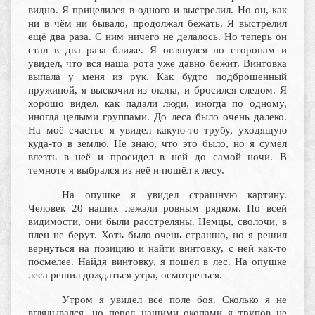
видно. Я прицелился в одного и выстрелил. Но он, как
ни в чём ни бывало, продолжал бежать. Я выстрелил
ещё два раза. С ним ничего не делалось. Но теперь он
стал в два раза ближе. Я оглянулся по сторонам и
увидел, что вся наша рота уже давно бежит. Винтовка
выпала у меня из рук. Как будто подброшенный
пружиной, я выскочил из окопа, и бросился следом. Я
хорошо видел, как падали люди, иногда по одному,
иногда целыми группами. До леса было очень далеко.
На моё счастье я увидел какую-то трубу, уходящую
куда-то в землю. Не знаю, что это было, но я сумел
влезть в неё и просидел в ней до самой ночи. В
темноте я выбрался из неё и пошёл к лесу.
На опушке я увидел страшную картину.
Человек 20 наших лежали ровным рядком. По всей
видимости, они были расстреляны. Немцы, сволочи, в
плен не берут. Хоть было очень страшно, но я решил
вернуться на позицию и найти винтовку, с ней как-то
посмелее. Найдя винтовку, я пошёл в лес. На опушке
леса решил дождаться утра, осмотреться.
Утром я увидел всё поле боя. Сколько я не
вглядывался, но перед нашими окопами я трупов не