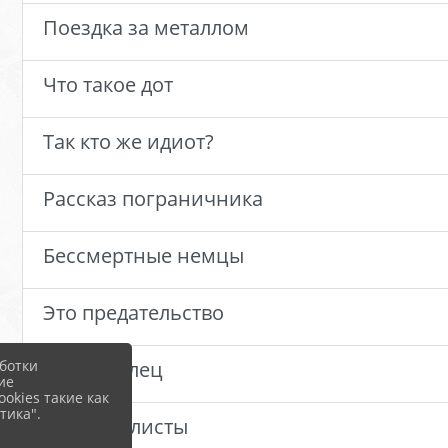
Поездка за металлом
Что такое дот
Так кто же идиот?
Рассказ пограничника
Бессмертные немцы
Это предательство
Доброволец
ботки
ие
okies такие как
тика".
Мотоциклисты