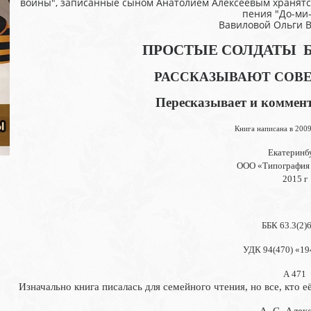
войны", записанные сыном Анатолием Алексеевым хранятся
пения "До-ми-
Вавиловой Ольги 
ПРОСТЫЕ СОЛДАТЫ 
РАССКАЗЫВАЮТ СОВЕ
Пересказывает и коммент
Книга написана в 200
Екатеринб
ООО «Типография
2015 г
ББК 63.3(2)
УДК 94(470) «19
А 471
Изначально книга писалась для семейного чтения, но все, кто е
А. С. Алек