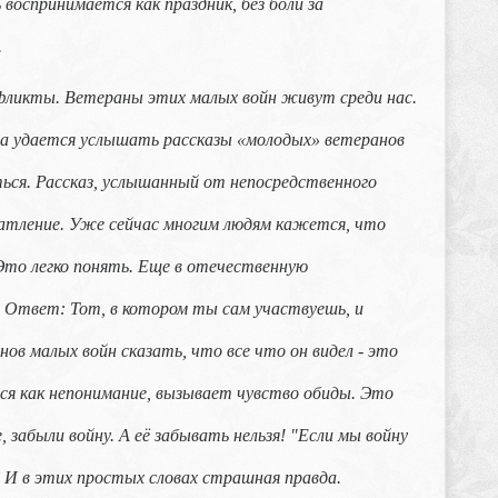
воспринимается как праздник, без боли за
.
фликты. Ветераны этих малых войн живут среди нас.
да удается услышать рассказы «молодых» ветеранов
ься. Рассказ, услышанный от непосредственного
чатление. Уже сейчас многим людям кажется, что
Это легко понять. Еще в отечественную
 Ответ: Тот, в котором ты сам участвуешь, и
нов малых войн сказать, что все что он видел - это
ся как непонимание, вызывает чувство обиды. Это
забыли войну. А её забывать нельзя! "Если мы войну
е. И в этих простых словах страшная правда.