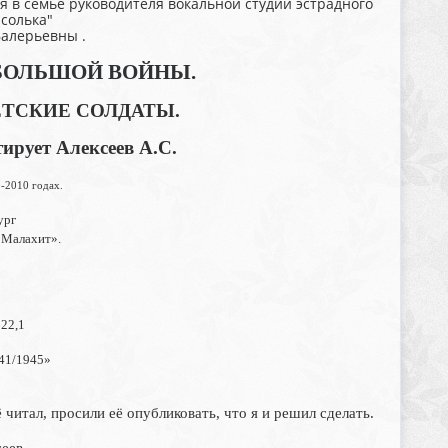
 в семье руководителя вокальной студии эстрадного
солька"
Валерьевны .
БОЛЬШОЙ ВОЙНЫ.
ТСКИЕ СОЛДАТЫ.
ирует Алексеев А.С.
9-2010 годах.
ург
 Малахит».
622,1
41/1945»
ё читал, просили её опубликовать, что я и решил сделать.
сеев.