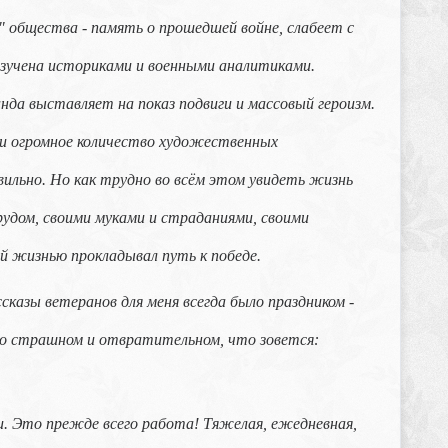
 общества - память о прошедшей войне, слабеет с
 изучена историками и военными аналитиками.
а выставляет на показ подвиги и массовый героизм.
и огромное количество художественных
вильно. Но как трудно во всём этом увидеть жизнь
рудом, своими муками и страданиями, своими
оей жизнью прокладывал путь к победе.
казы ветеранов для меня всегда было праздником -
мо страшном и отвратительном, что зовется:
ги. Это прежде всего работа! Тяжелая, ежедневная,