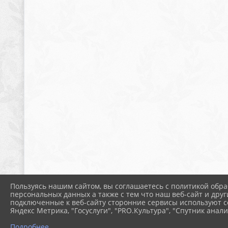
Пользуясь нашим сайтом, вы соглашаетесь с политикой обра
персональных данных а также с тем что наш веб-сайт и друг
подключенные к веб-сайту сторонние сервисы используют co
Яндекс Метрика, "Госуслуги", "PRO.Культура", "Спутник анали
Подробнее