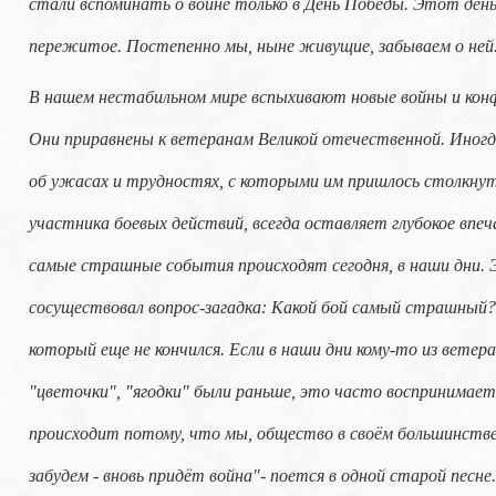
стали вспоминать о войне только в День Победы. Этот день 
пережитое. Постепенно мы, ныне живущие, забываем о ней
В нашем нестабильном мире вспыхивают новые войны и кон
Они приравнены к ветеранам Великой отечественной. Иног
об ужасах и трудностях, с которыми им пришлось столкнут
участника боевых действий, всегда оставляет глубокое впе
самые страшные события происходят сегодня, в наши дни. 
сосуществовал вопрос-загадка: Какой бой самый страшный?
который еще не кончился. Если в наши дни кому-то из ветера
"цветочки", "ягодки" были раньше, это часто воспринимает
происходит потому, что мы, общество в своём большинстве, 
забудем - вновь придёт война"- поется в одной старой песн