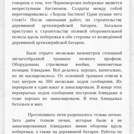
говорила о том, что Черноморское побережье является
непреступным бастионом. Солдаты между собой
переговаривались: «Хорош бастион! Одни пушки чего
стоят!» После окончания работ, по строительству
деревянной артиллерийской батареи, батальон
приступил к строительству полевой оборонительной
полосы вдоль побережья в обе стороны от возведённой
деревянной артиллерийской батареи.
Было отрыто несколько километров сплошной
зигзагообразной траншеи полного профиля.
Оборудованы стрелковые ячейки, минометные
позиции, блиндажи. Всё делалось хорошо, капитально,
но не маскировалось. От основной траншеи отвели в
тыл метров на 300 несколько ходов сообщения. Их
перекрыли в один накат и замаскировали. В конце этих
перекрытых ходов сообщения построили блиндажи и
тоже хорошо их замаскировали. В этих блиндажах
батальон и жил.
Протапливать печи разрешалось только ночью.
Зато днём топили печки, которые были в не
замаскированных блиндажах линии обороны вдоль
побережья, а также на деревянной батарее. Работы по