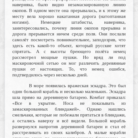
наверняка, было видно незамаскированную линию
окопов. В одном месте она прерывалась, и к этому же
месту вела хорошо накатанная дорога (натоптанная
ногами). Немецкие штабисты, наверняка,
заинтересовались, почему линия окопов прерывна и
дорога прерывается ничем среди поля. Они послали
самолёт посмотреть повнимательнее, заподозрив, что
здесь есть какой-то объект, который русские хотят
спрятать. А с высоты бреющего полёта немец
рассмотрел мощные пушки. Но вряд ли под
маскировочной сетью он мог различить деревянные
пушки от настоящих. То, что немец ошибся,
подтвердилось через несколько дней.
В море появилась вражеская эскадра. Это был
один большой корабль и несколько маленьких. Эскадра
шла прямо на деревянную батарею. Комбат приказал:
«Все в укрытие. Носа не показывать из
замаскированных блиндажей». Однако нашлись
смельчаки, которые не побежали прятаться в блиндажи,
а остались наверху и всё видели. Большой корабль
развернулся напротив деревянной батареи и стал её
расстреливать из своих калибров. А малые корабли