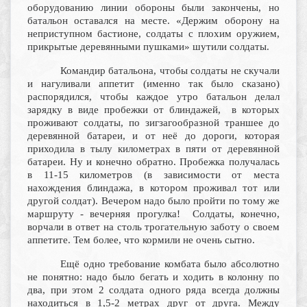
оборудованию линии обороны были закончены, но
батальон оставался на месте. «Держим оборону на
неприступном бастионе, солдаты с плохим оружием,
прикрытые деревянными пушками» шутили солдаты.
Командир батальона, чтобы солдаты не скучали
и нагуливали аппетит (именно так было сказано)
распорядился, чтобы каждое утро батальон делал
зарядку в виде пробежки от блиндажей, в которых
проживают солдаты, по зигзагообразной траншее до
деревянной батареи, и от неё до дороги, которая
приходила в тылу километрах в пяти от деревянной
батареи. Ну и конечно обратно. Пробежка получалась
в 11-15 километров (в зависимости от места
нахождения блиндажа, в котором проживал тот или
другой солдат). Вечером надо было пройти по тому же
маршруту - вечерняя прогулка! Солдаты, конечно,
ворчали в ответ на столь трогательную заботу о своем
аппетите. Тем более, что кормили не очень сытно.
Ещё одно требование комбата было абсолютно
не понятно: надо было бегать и ходить в колонну по
два, при этом 2 солдата одного ряда всегда должны
находиться в 1,5-2 метрах друг от друга. Между