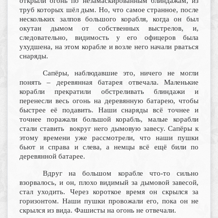
открыли огонь по незамаскированным блиндажам, из
труб которых шёл дым. Но, что самое странное, после
нескольких залпов большого корабля, когда он был
окутан дымом от собственных выстрелов, и,
следовательно, видимость у его офицеров была
ухудшена, на этом корабле и возле него начали рваться
снаряды.
Сапёры, наблюдавшие это, ничего не могли
понять – деревянная батарея отвечала. Маленькие
корабли прекратили обстреливать блиндажи и
перенесли весь огонь на деревянную батарею, чтобы
быстрее её подавить. Наши снаряды всё точнее и
точнее поражали большой корабль, малые корабли
стали ставить вокруг него дымовую завесу. Сапёры к
этому времени уже рассмотрели, что наши пушки
бьют и справа и слева, а немцы всё ещё били по
деревянной батарее.
Вдруг на большом корабле что-то сильно
взорвалось, и он, плохо видимый за дымовой завесой,
стал уходить. Через короткое время он скрылся за
горизонтом. Наши пушки провожали его, пока он не
скрылся из вида. Фашисты на огонь не отвечали.