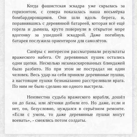
Когда фашистская эскадра уже скрылась за
горизонтом, с севера показалась наша восьмёрка
бомбардировщиков. Они шли вдоль берега, и,
поравнявшись с деревянной батареей, которая всё ещё
горела и дымила, круто повернули в открытое море
вдогонку за ушедшей эскадрой. Даже погибнув,
батарея послужила ориентиром для самолётов.
Сапёры с интересом рассматривали результаты
вражеского набега. От деревянных пушек остались
одни щепки. Несколько незамаскированных блиндажей
было разбито. Но при этом не пострадал ни один
человек. Весь удар на себя приняли деревянные пушки,
а настоящие пушки безнаказанно расстреливали врага.
По ним не было сделано ни одного выстрела.
Неизвестна судьба вражеского корабля, дошёл
он до базы, или лётчики добили его. Но даже, если и
нет, он, безусловно, нуждался в серьёзном ремонте.
«Если с умом, то даже деревянные пушки могут
воевать», - смеялись потом солдаты.