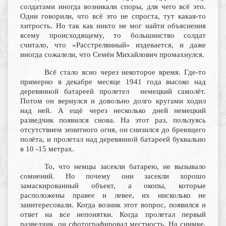
солдатами иногда возникали споры, для чего всё это.
Одни говорили, что всё это не спроста, тут какая-то
хитрость. Но так как никто не мог найти объяснения
всему происходящему, то большинство солдат
считало, что «Расстрелянный» издевается, и даже
иногда сожалели, что Семён Михайлович промахнулся.
Всё стало ясно через некоторое время. Где-то
примерно в декабре месяце 1941 года высоко над
деревянной батареей пролетел немецкий самолёт.
Потом он вернулся и довольно долго кругами ходил
над ней. А ещё через несколько дней немецкий
разведчик появился снова. На этот раз, пользуясь
отсутствием зенитного огня, он снизился до бреющего
полёта, и пролетал над деревянной батареей буквально
в 10 -15 метрах.
То, что немцы засекли батарею, не вызывало
сомнений. Но почему они засекли хорошо
замаскированный объект, а окопы, которые
расположены правее и левее, их нисколько не
заинтересовали. Когда возник этот вопрос, появился и
ответ на все непонятки. Когда пролетал первый
разведчик, он сфотографировал местность. На снимке,