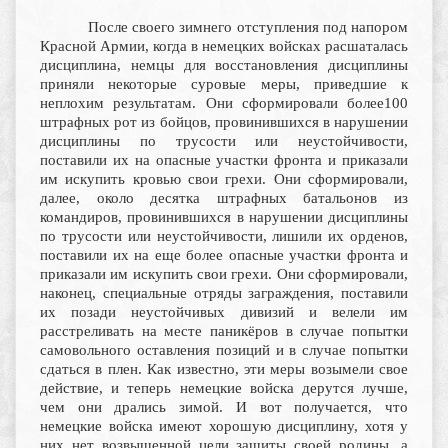
После своего зимнего отступления под напором
Красной Армии, когда в немецких войсках расшаталась
дисциплина, немцы для восстановления дисциплины
приняли некоторые суровые меры, приведшие к
неплохим результатам. Они сформировали более100
штрафных рот из бойцов, провинившихся в нарушении
дисциплины по трусости или неустойчивости,
поставили их на опасные участки фронта и приказали
им искупить кровью свои грехи. Они сформировали,
далее, около десятка штрафных батальонов из
командиров, провинившихся в нарушении дисциплины
по трусости или неустойчивости, лишили их орденов,
поставили их на еще более опасные участки фронта и
приказали им искупить свои грехи. Они сформировали,
наконец, специальные отряды заграждения, поставили
их позади неустойчивых дивизий и велели им
расстреливать на месте паникёров в случае попытки
самовольного оставления позиций и в случае попытки
сдаться в плен. Как известно, эти меры возымели свое
действие, и теперь немецкие войска дерутся лучше,
чем они дрались зимой. И вот получается, что
немецкие войска имеют хорошую дисциплину, хотя у
них нет возвышенной цели защиты своей родины, а