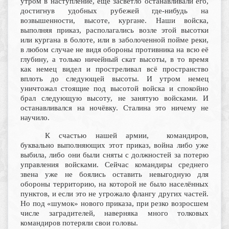
утром в наступление, ещё засветло останавливали его,
достигнув удобных рубежей где-нибудь на
возвышенности, высоте, кургане. Наши войска,
выполняя приказ, располагались возле этой высотки
или кургана в болоте, или в заболоченной пойме реки,
в любом случае не видя обороны противника на всю её
глубину, а только ничейный скат высоты, в то время
как немец видел и простреливал всё пространство
вплоть до следующей высоты. И утром немец
уничтожал стоящие под высотой войска и спокойно
брал следующую высоту, не занятую войсками. И
останавливался на ночёвку. Сталина это ничему не
научило.
К счастью нашей армии, командиров,
буквально выполняющих этот приказ, война либо уже
выбила, либо они были сняты с должностей за потерю
управления войсками. Сейчас командиры среднего
звена уже не боялись оставить невыгодную для
обороны территорию, на которой не было населённых
пунктов, и если это не угрожало флангу других частей.
Но под «шумок» нового приказа, при резко возросшем
числе заградителей, наверняка много толковых
командиров потеряли свои головы.