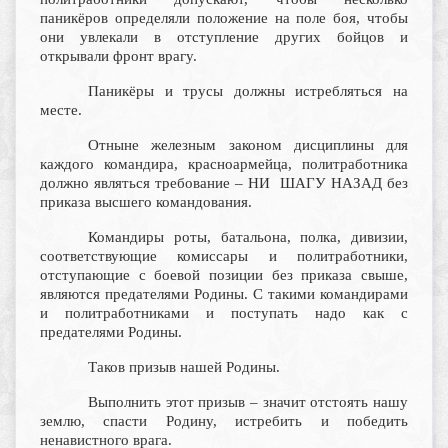
паникёров определяли положение на поле боя, чтобы
они увлекали в отступление других бойцов и
открывали фронт врагу.
Паникёры и трусы должны истребляться на
месте.
Отныне железным законом дисциплины для
каждого командира, красноармейца, политработника
должно являться требование – НИ ШАГУ НАЗАД без
приказа высшего командования.
Командиры роты, батальона, полка, дивизии,
соответствующие комиссары и политработники,
отступающие с боевой позиции без приказа свыше,
являются предателями Родины. С такими командирами
и политработниками и поступать надо как с
предателями Родины.
Таков призыв нашей Родины.
Выполнить этот призыв – значит отстоять нашу
землю, спасти Родину, истребить и победить
ненавистного врага.