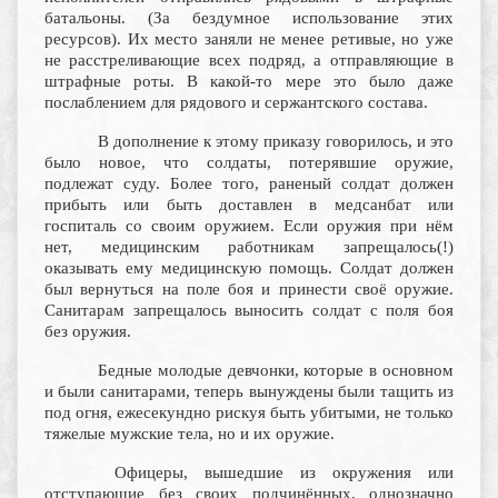
батальоны. (За бездумное использование этих
ресурсов). Их место заняли не менее ретивые, но уже
не расстреливающие всех подряд, а отправляющие в
штрафные роты. В какой-то мере это было даже
послаблением для рядового и сержантского состава.
В дополнение к этому приказу говорилось, и это
было новое, что солдаты, потерявшие оружие,
подлежат суду. Более того, раненый солдат должен
прибыть или быть доставлен в медсанбат или
госпиталь со своим оружием. Если оружия при нём
нет, медицинским работникам запрещалось(!)
оказывать ему медицинскую помощь. Солдат должен
был вернуться на поле боя и принести своё оружие.
Санитарам запрещалось выносить солдат с поля боя
без оружия.
Бедные молодые девчонки, которые в основном
и были санитарами, теперь вынуждены были тащить из
под огня, ежесекундно рискуя быть убитыми, не только
тяжелые мужские тела, но и их оружие.
Офицеры, вышедшие из окружения или
отступающие без своих подчинённых, однозначно