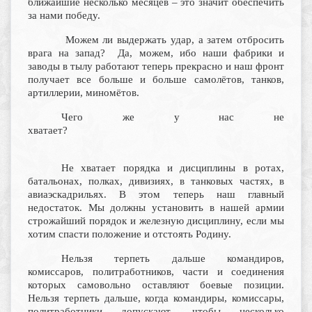
ближайшие несколько месяцев – это значит обеспечить
за нами победу.
Можем ли выдержать удар, а затем отбросить
врага на запад? Да, можем, ибо наши фабрики и
заводы в тылу работают теперь прекрасно и наш фронт
получает все больше и больше самолётов, танков,
артиллерии, миномётов.
Чего же у нас не
хватает
Не хватает порядка и дисциплины в ротах,
батальонах, полках, дивизиях, в танковых частях, в
авиаэскадрильях. В этом теперь наш главный
недостаток. Мы должны установить в нашей армии
строжайший порядок и железную дисциплину, если мы
хотим спасти положение и отстоять Родину.
Нельзя терпеть дальше командиров,
комиссаров, политработников, части и соединения
которых самовольно оставляют боевые позиции.
Нельзя терпеть дальше, когда командиры, комиссары,
политработники допускают, чтобы несколько