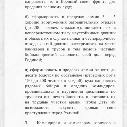
направлять их в Военный совет фронта для
предания военному суду;
б) сформировать в пределах армии 3 – 5
хорошо вооруженных заградительных отрядов
(до 200 человек в каждом), поставить их в
непосредственном тылу неустойчивых дивизий
и обязать их в случае паники и беспорядочного
отхода частей дивизии расстреливать на месте
паникёров и трусов и тем помочь честным
бойцам дивизий выполнить свой долг перед
Родиной;
в) сформировать в пределах армии от пяти до
десяти (смотря по обстановке) штрафных рот (
150 до 200 человек в каждой), куда направлять
рядовых бойцов и младших командиров,
провинившихся в нарушении дисциплины по
трусости или неустойчивости, и поставить их
на трудные участки армии, чтобы дать им
возможность искупить кровью свои
преступления перед Родиной.
3. Командирам и комиссарам корпусов и