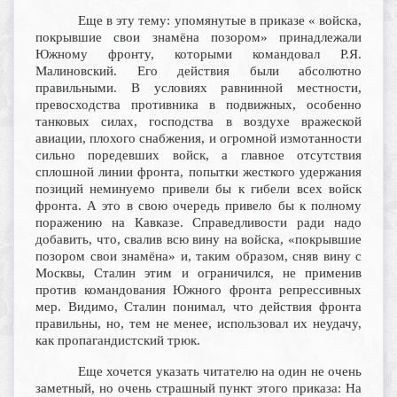
Еще в эту тему: упомянутые в приказе « войска,
покрывшие свои знамёна позором» принадлежали
Южному фронту, которыми командовал Р.Я.
Малиновский. Его действия были абсолютно
правильными. В условиях равнинной местности,
превосходства противника в подвижных, особенно
танковых силах, господства в воздухе вражеской
авиации, плохого снабжения, и огромной измотанности
сильно поредевших войск, а главное отсутствия
сплошной линии фронта, попытки жесткого удержания
позиций неминуемо привели бы к гибели всех войск
фронта. А это в свою очередь привело бы к полному
поражению на Кавказе. Справедливости ради надо
добавить, что, свалив всю вину на войска, «покрывшие
позором свои знамёна» и, таким образом, сняв вину с
Москвы, Сталин этим и ограничился, не применив
против командования Южного фронта репрессивных
мер. Видимо, Сталин понимал, что действия фронта
правильны, но, тем не менее, использовал их неудачу,
как пропагандистский трюк.
Еще хочется указать читателю на один не очень
заметный, но очень страшный пункт этого приказа: На