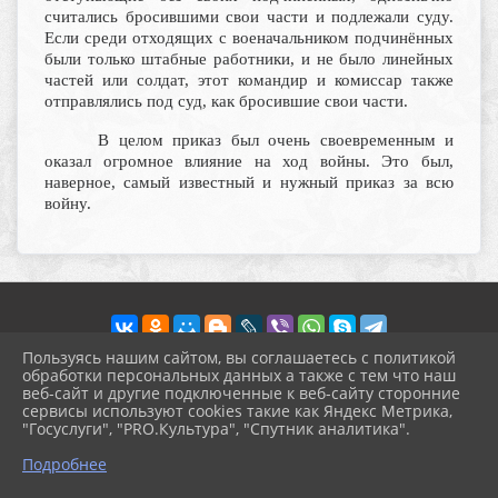
считались бросившими свои части и подлежали суду.
Если среди отходящих с военачальником подчинённых
были только штабные работники, и не было линейных
частей или солдат, этот командир и комиссар также
отправлялись под суд, как бросившие свои части.
В целом приказ был очень своевременным и
оказал огромное влияние на ход войны. Это был,
наверное, самый известный и нужный приказ за всю
войну.
Пользуясь нашим сайтом, вы соглашаетесь с политикой
обработки персональных данных а также с тем что наш
веб-сайт и другие подключенные к веб-сайту сторонние
2026 г. pokrov-ck.ru
сервисы используют cookies такие как Яндекс Метрика,
Вход
"Госуслуги", "PRO.Культура", "Спутник аналитика".
Карта сайта
^
Политика обработки персональных данных
Подробнее