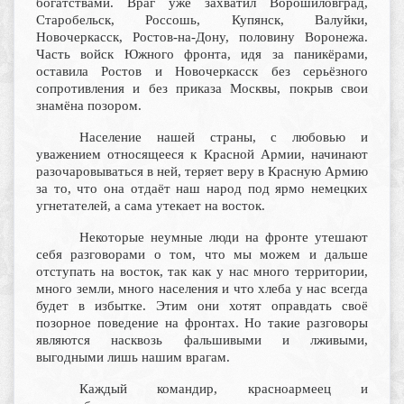
богатствами. Враг уже захватил Ворошиловград,
Старобельск, Россошь, Купянск, Валуйки,
Новочеркасск, Ростов-на-Дону, половину Воронежа.
Часть войск Южного фронта, идя за паникёрами,
оставила Ростов и Новочеркасск без серьёзного
сопротивления и без приказа Москвы, покрыв свои
знамёна позором.
Население нашей страны, с любовью и
уважением относящееся к Красной Армии, начинают
разочаровываться в ней, теряет веру в Красную Армию
за то, что она отдаёт наш народ под ярмо немецких
угнетателей, а сама утекает на восток.
Некоторые неумные люди на фронте утешают
себя разговорами о том, что мы можем и дальше
отступать на восток, так как у нас много территории,
много земли, много населения и что хлеба у нас всегда
будет в избытке. Этим они хотят оправдать своё
позорное поведение на фронтах. Но такие разговоры
являются насквозь фальшивыми и лживыми,
выгодными лишь нашим врагам.
Каждый командир, красноармеец и