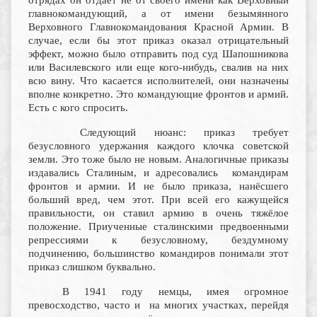
отрядах он отдаёт не от своего имени как Верховный
главнокомандующий, а от имени безымянного
Верховного Главнокомандования Красной Армии. В
случае, если бы этот приказ оказал отрицательный
эффект, можно было отправить под суд Шапошникова
или Василевского или еще кого-нибудь, свалив на них
всю вину. Что касается исполнителей, они назначены
вполне конкретно. Это командующие фронтов и армий.
Есть с кого спросить.
Следующий нюанс: приказ требует
безусловного удержания каждого клочка советской
земли. Это тоже было не новым. Аналогичные приказы
издавались Сталиным, и адресовались командирам
фронтов и армии. И не было приказа, нанёсшего
больший вред, чем этот. При всей его кажущейся
правильности, он ставил армию в очень тяжёлое
положение. Приученные сталинскими предвоенными
репрессиями к безусловному, бездумному
подчинению, большинство командиров понимали этот
приказ слишком буквально.
В 1941 году немцы, имея огромное
превосходство, часто и на многих участках, перейдя