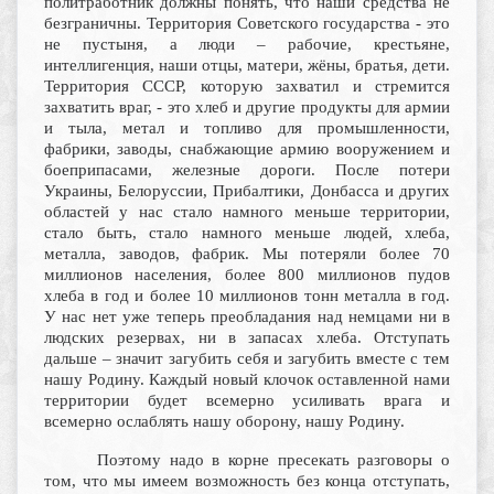
политработник должны понять, что наши средства не
безграничны. Территория Советского государства - это
не пустыня, а люди – рабочие, крестьяне,
интеллигенция, наши отцы, матери, жёны, братья, дети.
Территория СССР, которую захватил и стремится
захватить враг, - это хлеб и другие продукты для армии
и тыла, метал и топливо для промышленности,
фабрики, заводы, снабжающие армию вооружением и
боеприпасами, железные дороги. После потери
Украины, Белоруссии, Прибалтики, Донбасса и других
областей у нас стало намного меньше территории,
стало быть, стало намного меньше людей, хлеба,
металла, заводов, фабрик. Мы потеряли более 70
миллионов населения, более 800 миллионов пудов
хлеба в год и более 10 миллионов тонн металла в год.
У нас нет уже теперь преобладания над немцами ни в
людских резервах, ни в запасах хлеба. Отступать
дальше – значит загубить себя и загубить вместе с тем
нашу Родину. Каждый новый клочок оставленной нами
территории будет всемерно усиливать врага и
всемерно ослаблять нашу оборону, нашу Родину.
Поэтому надо в корне пресекать разговоры о
том, что мы имеем возможность без конца отступать,