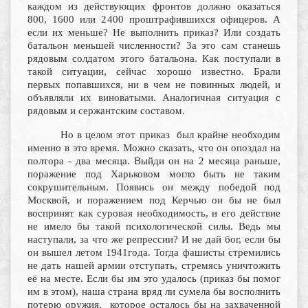
каждом из действующих фронтов должно оказаться
800, 1600 или 2400 проштрафившихся офицеров. А
если их меньше? Не выполнить приказ? Или создать
батальон меньшей численности? За это сам станешь
рядовым солдатом этого батальона. Как поступали в
такой ситуации, сейчас хорошо известно. Брали
первых попавшихся, ни в чем не повинных людей, и
объявляли их виноватыми. Аналогичная ситуация с
рядовым и сержантским составом.
Но в целом этот приказ был крайне необходим
именно в это время. Можно сказать, что он опоздал на
полтора - два месяца. Выйди он на 2 месяца раньше,
поражение под Харьковом могло быть не таким
сокрушительным. Появись он между победой под
Москвой, и поражением под Керчью он бы не был
воспринят как суровая необходимость, и его действие
не имело бы такой психологической силы. Ведь мы
наступали, за что же репрессии? И не дай бог, если бы
он вышел летом 1941года. Тогда фашисты стремились
не дать нашей армии отступать, стремясь уничтожить
её на месте. Если бы им это удалось (приказ бы помог
им в этом), наша страна вряд ли сумела бы восполнить
потерю оружия, которое осталось бы на захваченной