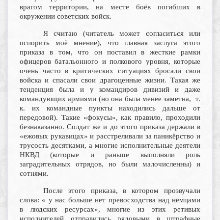
врагом территории, на месте боёв погибших в
окружении советских войск.
Я считаю (читатель может согласиться или
оспорить моё мнение), что главная заслуга этого
приказа в том, что он поставил в жесткие рамки
офицеров батальонного и полкового уровня, которые
очень часто в критических ситуациях бросали свои
войска и спасали свои драгоценные жизни. Такая же
тенденция была и у командиров дивизий и даже
командующих армиями (но она была менее заметна, т.
к. их командные пункты находились дальше от
передовой). Такие «фокусы», как правило, проходили
безнаказанно. Солдат же и до этого приказа держали в
«ежовых рукавицах» и расстреливали за паникёрство и
трусость десятками, а многие исполнительные деятели
НКВД (которые и раньше выполняли роль
заградительных отрядов, но были малочисленны) и
сотнями.
После этого приказа, в котором прозвучали
слова: « у нас больше нет превосходства над немцами
в людских ресурсах», многие из этих ретивых
исполнителей отправились рядовыми в штрафные