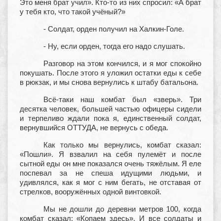
Это меня брат учил». Кто-то из них спросил: «А брат
у тебя кто, что такой учёный?»
- Солдат, орден получил на Халкин-Голе.
- Ну, если орден, тогда его надо слушать.
Разговор на этом кончился, и я мог спокойно
покушать. После этого я уложил остатки еды к себе
в рюкзак, и мы снова вернулись к штабу батальона.
Всё-таки наш комбат был «зверь». Три
десятка человек, большей частью офицеры сидели
и терпеливо ждали пока я, единственный солдат,
вернувшийся ОТТУДА, не вернусь с обеда.
Как только мы вернулись, комбат сказал:
«Пошли». Я взвалил на себя пулемёт и после
сытной еды он мне показался очень тяжёлым. Я еле
поспевал за не спеша идущими людьми, и
удивлялся, как я мог с ним бегать, не отставая от
стрелков, вооружённых одной винтовкой.
Мы не дошли до деревни метров 100, когда
комбат сказал: «Копаем здесь». И все солдаты и