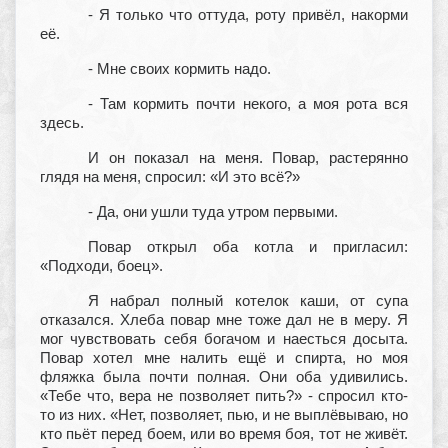
- Я только что оттуда, роту привёл, накорми
её.
- Мне своих кормить надо.
- Там кормить почти некого, а моя рота вся
здесь.
И он показал на меня. Повар, растерянно
глядя на меня, спросил: «И это всё?»
- Да, они ушли туда утром первыми.
Повар открыл оба котла и пригласил:
«Подходи, боец».
Я набрал полный котелок каши, от супа
отказался. Хлеба повар мне тоже дал не в меру. Я
мог чувствовать себя богачом и наесться досыта.
Повар хотел мне налить ещё и спирта, но моя
фляжка была почти полная. Они оба удивились.
«Тебе что, вера не позволяет пить?» - спросил кто-
то из них. «Нет, позволяет, пью, и не выплёвываю, но
кто пьёт перед боем, или во время боя, тот не живёт.