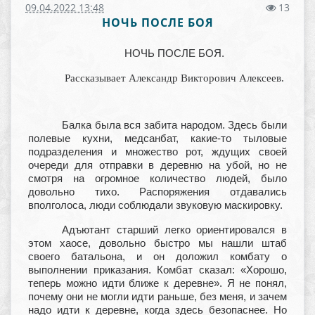
09.04.2022 13:48
13
НОЧЬ ПОСЛЕ БОЯ
НОЧЬ ПОСЛЕ БОЯ.
Рассказывает Александр Викторович Алексеев.
Балка была вся забита народом. Здесь были
полевые кухни, медсанбат, какие-то тыловые
подразделения и множество рот, ждущих своей
очереди для отправки в деревню на убой, но не
смотря на огромное количество людей, было
довольно тихо. Распоряжения отдавались
вполголоса, люди соблюдали звуковую маскировку.
Адъютант старший легко ориентировался в
этом хаосе, довольно быстро мы нашли штаб
своего батальона, и он доложил комбату о
выполнении приказания. Комбат сказал: «Хорошо,
теперь можно идти ближе к деревне». Я не понял,
почему они не могли идти раньше, без меня, и зачем
надо идти к деревне, когда здесь безопаснее. Но