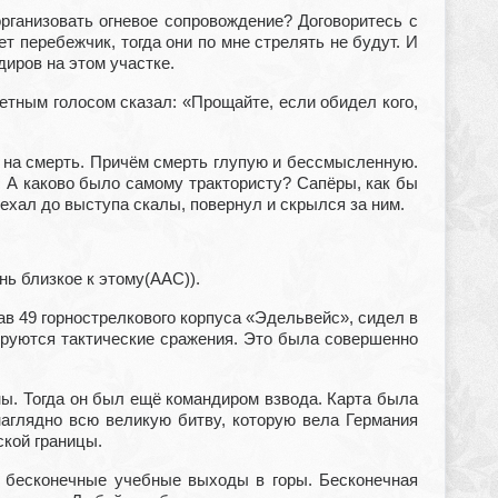
организовать огневое сопровождение? Договоритесь с
т перебежчик, тогда они по мне стрелять не будут. И
диров на этом участке.
етным голосом сказал: «Прощайте, если обидел кого,
а на смерть. Причём смерть глупую и бессмысленную.
. А каково было самому трактористу? Сапёры, как бы
ехал до выступа скалы, повернул и скрылся за ним.
нь близкое к этому(ААС)).
тав 49 горнострелкового корпуса «Эдельвейс», сидел в
ируются тактические сражения. Это была совершенно
ны. Тогда он был ещё командиром взвода. Карта была
наглядно всю великую битву, которую вела Германия
ской границы.
и бесконечные учебные выходы в горы. Бесконечная