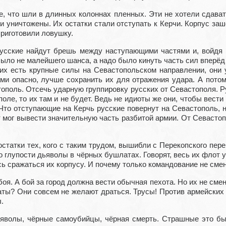
е, что шли в длинных колоннах пленных. Эти не хотели сдават
ли уничтожены. Их остатки стали отступать к Керчи. Корпус за
приготовили ловушку.
 русские найдут брешь между наступающими частями и, войдя 
 было не малейшего шанса, а надо было кинуть часть сил вперёд
их есть крупные силы на Севастопольском направлении, они 
ами опасно, лучше сохранить их для отражения удара. А пото
тополь. Отсечь ударную группировку русских от Севастополя. Р
ополе, то их там и не будет. Ведь не идиоты же они, чтобы вест
Что отступающие на Керчь русские повернут на Севастополь, н
 мог вывести значительную часть разбитой армии. От Севастопо
статки тех, кого с таким трудом, вышибли с Перекопского пере
 глупости дьяволы в чёрных бушлатах. Говорят, весь их флот
 сражаться их корпусу. И почему только командование не смен
боя. А бой за город должна вести обычная пехота. Но их не смен
аты? Они совсем не желают драться. Трусы! Против армейских 
.
яволы, чёрные самоубийцы, чёрная смерть. Страшные это бы