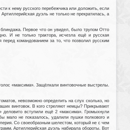
сти к нему русского перебежчика или доложить, если
 Артиллерийская дуэль не только не прекратилась, а
 блиндажа. Первое что он увидел, было трупом Отто
но. И не только трактора, исчезла ещё и русская
я перед командованием за то, что позволил русским
голос «максима». Защёлкали винтовочные выстрелы.
томатов, невозможно определить на слух сколько, но
 наших винтовок. В кого стреляют немцы? Прикрывают
р» деловито вступили ещё 2 «максима». Громыхнули
бы мало не показалось, удалили пушки полкового и
ллерия. Со своеобразным шелестом, который не с чем
грамм. Артиллерийская дуэль набирала обороты. Вот