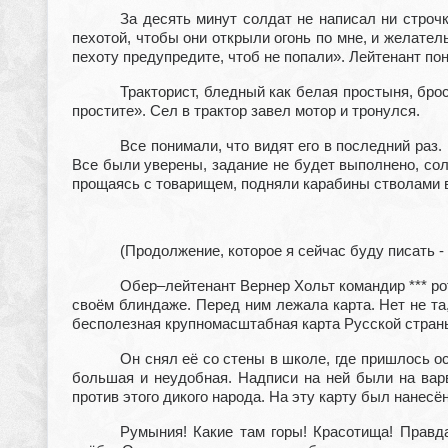
За десять минут солдат не написал ни строчк
пехотой, чтобы они открыли огонь по мне, и желател
пехоту предупредите, чтоб не попали». Лейтенант по
Тракторист, бледный как белая простыня, бро
простите». Сел в трактор завел мотор и тронулся.
Все понимали, что видят его в последний раз
Все были уверены, задание не будет выполнено, сол
прощаясь с товарищем, подняли карабины стволами в
(Продолжение, которое я сейчас буду писать -
Обер–лейтенант Вернер Хольт командир *** рот
своём блиндаже. Перед ним лежала карта. Нет не т
бесполезная крупномасштабная карта Русской стран
Он снял её со стены в школе, где пришлось о
большая и неудобная. Надписи на ней были на варв
против этого дикого народа. На эту карту был нанесё
Румыния! Какие там горы! Красотища! Правд