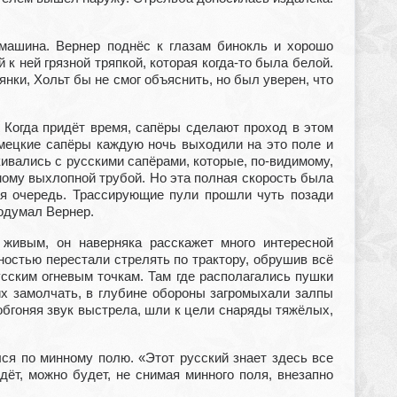
 машина. Вернер поднёс к глазам бинокль и хорошо
к ней грязной тряпкой, которая когда-то была белой.
нки, Хольт бы не смог объяснить, но был уверен, что
 Когда придёт время, сапёры сделают проход в этом
емецкие сапёры каждую ночь выходили на это поле и
кивались с русскими сапёрами, которые, по-видимому,
мому выхлопной трубой. Но эта полная скорость была
ная очередь. Трассирующие пули прошли чуть позади
подумал Вернер.
 живым, он наверняка расскажет много интересной
ностью перестали стрелять по трактору, обрушив всё
русским огневым точкам. Там где располагались пушки
их замолчать, в глубине обороны загромыхали залпы
обгоняя звук выстрела, шли к цели снаряды тяжёлых,
ся по минному полю. «Этот русский знает здесь все
ёт, можно будет, не снимая минного поля, внезапно