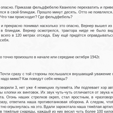
м опасно. Приказав фельдфебелю Квангелю перехватить и приве
ился в свой блиндаж. Прошло минут десять. Отто не появлялся.
. Что там происходит? Где фельдфебель?
о и прекрасно понимал насколько это опасно, Вернер вышел из
в блиндаж. Вернер осмотрелся, трактора нигде не было вид
, всего в 120 метрах отсюда. Ему ещё придётся оправдыватьс
себя.
то точно произошло в начале или середине октября 1942г.
. Почти сразу с той стороны послышался внушающий уважение 
ь надо мимо? Как поведут себя немцы?
говорили 3, нет уже 4 немецких пулемёта. Им подпевает хор ав
 хлопки их винтовок. Их звук чуть-чуть отличается от звука
ста. Огонь наших стрелков окреп, стал яростным, в «разгово
разу, ответила наша противотанковая оборона. А следом, что
тно огрызнулась на это. Вдали зарокотала наша тяжёлая арти
ов тяжёлые снаряды, каждый из них весил чуть более 100 кило