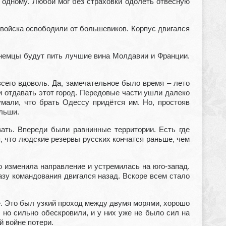
к одному. Любой мог без страховки одолеть отвесную
войска освободили от большевиков. Корпус двигался
е немцы будут пить лучшие вина Молдавии и Франции.
всего вдоволь. Да, замечательное было время – лето
и отдавать этот город. Передовые части ушли далеко
умали, что брать Одессу придётся им. Но, простояв
ольши.
вать. Впереди были равнинные территории. Есть где
я, что людские резервы русских кончатся раньше, чем
ко изменила направление и устремилась на юго-запад.
азу командования двигался назад. Вскоре всем стало
. Это был узкий проход между двумя морями, хорошо
 но сильно обескровили, и у них уже не было сил на
й войне потери.