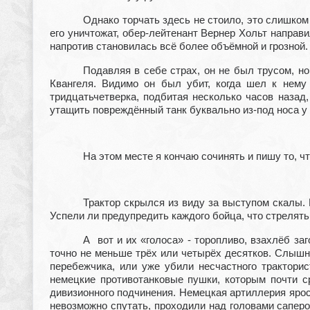
Однако торчать здесь не стоило, это слишко
его уничтожат, обер-лейтенант Вернер Хольт направ
напротив становилась всё более объёмной и грозной
Подавляя в себе страх, он не был трусом, н
Квангеля. Видимо он был убит, когда шел к нему 
тридцатьчетверка, подбитая несколько часов назад
утащить повреждённый танк буквально из-под носа у 
На этом месте я кончаю сочинять и пишу то, ч
Трактор скрылся из виду за выступом скалы
Успели ли предупредить каждого бойца, что стрелят
А вот и их «голоса» - торопливо, взахлёб за
точно не меньше трёх или четырёх десятков. Слышны
перебежчика, или уже убили несчастного трактори
немецкие противотанковые пушки, которым почти с
дивизионного подчинения. Немецкая артиллерия ярос
невозможно спутать, проходили над головами сапер