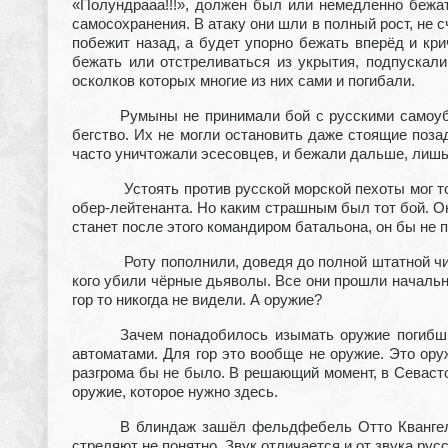
«Полундрааа!!!», должен был или немедленно бежат
самосохранения. В атаку они шли в полный рост, не с
побежит назад, а будет упорно бежать вперёд и кри
бежать или отстреливаться из укрытия, подпускали
осколков которых многие из них сами и погибали.
Румыны не принимали бой с русскими самоуб
бегство. Их не могли остановить даже стоящие поз
часто уничтожали эсесовцев, и бежали дальше, лишь
Устоять против русской морской пехоты мог т
обер-лейтенанта. Но каким страшным был тот бой. Он
станет после этого командиром батальона, он бы не 
Роту пополнили, доведя до полной штатной чи
кого убили чёрные дьяволы. Все они прошли начальный
гор то никогда не видели. А оружие?
Зачем понадобилось изымать оружие погибши
автоматами. Для гор это вообще не оружие. Это ору
разгрома бы не было. В решающий момент, в Севастоп
оружие, которое нужно здесь.
В блиндаж зашёл фельдфебель Отто Квангель
стреляют не понятно. Звук отличается и от звука ру