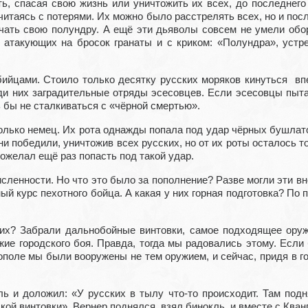
ь, спасая свою жизнь или уничтожить их всех, до последнего
читаясь с потерями. Их можно было расстрелять всех, но и пос
чать свою полундру. А ещё эти дьяволы совсем не умели обор
 атакующих на бросок гранаты и с криком: «Полундра», устр
ийцами. Стоило только десятку русских моряков кинуться вп
ади них заградительные отряды эсесовцев. Если эсесовцы пыта
 бы не сталкиваться с «чёрной смертью».
олько немец. Их рота однажды попала под удар чёрных бушлатов
и победили, уничтожив всех русских, но от их роты осталось то
пожелал ещё раз попасть под такой удар.
сленности. Но что это было за пополнение? Разве могли эти в
 курс пехотного бойца. А какая у них горная подготовка? По п
х? Забрали дальнобойные винтовки, самое подходящее оружи
жие городского боя. Правда, тогда мы радовались этому. Если 
оле мы были вооружены не тем оружием, и сейчас, придя в гор
 и доложил: «У русских в тылу что-то происходит. Там подн
сской винтовки». Вернер поднялся, взял бинокль, и вместе с Кв