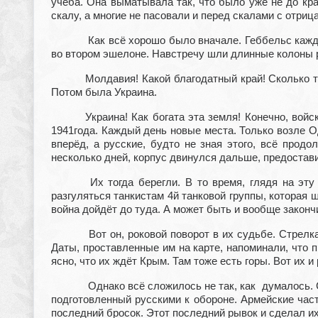
учёба. Она выматывала так, что было уже не до кра
скалу, а многие не пасовали и перед скалами с отри
Как всё хорошо было вначале. Геббельс кажд
во втором эшелоне. Навстречу шли длинные колоны 
Молдавия! Какой благодатный край! Сколько т
Потом была Украина.
Украина! Как богата эта земля! Конечно, вой
1941года. Каждый день новые места. Только возле О
вперёд, а русские, будто не зная этого, всё прод
несколько дней, корпус двинулся дальше, предостав
Их тогда берегли. В то время, глядя на эту
разгуляться танкистам 4й танковой группы, которая 
война дойдёт до туда. А может быть и вообще законч
Вот он, роковой поворот в их судьбе. Стрелка
Даты, проставленные им на карте, напоминали, что 
ясно, что их ждёт Крым. Там тоже есть горы. Вот их и
Однако всё сложилось не так, как думалось.
подготовленный русскими к обороне. Армейские част
последний бросок. Этот последний рывок и сделал их 