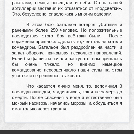
ракетами, немцы освещали и себя. Огонь нашей
артиллерии заставил их отказаться от «подсветки».
Это, безусловно, спасло жизнь многим сапёрам.
В этом бою батальон потерял убитыми и
ранеными более 250 человек. Но положительные
последствия этого боя всё-таки были. После
поражения пришлось сделать то, чего так не хотели
командиры. Батальон был раздроблен на части, и
занял оборону, прикрывая несколько направлений.
Если бы фашисты начали наступать, нам пришлось
бы очень тяжело, но видимо немецкое
командование переоценивало наши силы на этом
участке и не решилось атаковать.
Что касается лично меня, то, вспоминая 3
последующих дня, я удивляюсь, как я не замерз до
смерти. После спасения в воде я естественно был
мокрый насквозь, начались морозы, а обсушиться я
смог только через три дня.