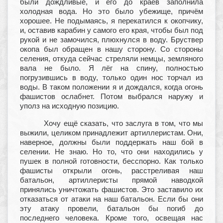
были дождливые, и его до краёв заполнила
холодная вода. Но это было убежище, причём
хорошее. Не подымаясь, я перекатился к окопчику,
и, оставив карабин у самого его края, чтобы был под
рукой и не замочился, плюхнулся в воду. Бруствер
окопа был обращен в нашу сторону. Со стороны
селения, откуда сейчас стреляли немцы, земляного
вала не было. Я лёг на спину, полностью
погрузившись в воду, только один нос торчал из
воды. В таком положении я и дождался, когда огонь
фашистов ослабнет. Потом выбрался наружу и
уполз на исходную позицию.
Хочу ещё сказать, что заслуга в том, что мы
выжили, целиком принадлежит артиллеристам. Они,
наверное, должны были поддержать наш бой в
селении. Не знаю. Но то, что они находились у
пушек в полной готовности, бесспорно. Как только
фашисты открыли огонь, расстреливая наш
батальон, артиллеристы прямой наводкой
принялись уничтожать фашистов. Это заставило их
отказаться от атаки на наш батальон. Если бы они
эту атаку провели, батальон бы погиб до
последнего человека. Кроме того, освещая нас