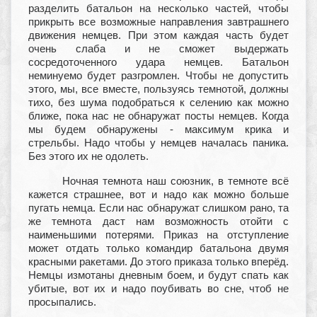
разделить батальон на несколько частей, чтобы
прикрыть все возможные направления завтрашнего
движения немцев. При этом каждая часть будет
очень слаба и не сможет выдержать
сосредоточенного удара немцев. Батальон
неминуемо будет разгромлен. Чтобы не допустить
этого, мы, все вместе, пользуясь темнотой, должны
тихо, без шума подобраться к селению как можно
ближе, пока нас не обнаружат посты немцев. Когда
мы будем обнаружены - максимум крика и
стрельбы. Надо чтобы у немцев началась паника.
Без этого их не одолеть.
Ночная темнота наш союзник, в темноте всё
кажется страшнее, вот и надо как можно больше
пугать немца. Если нас обнаружат слишком рано, та
же темнота даст нам возможность отойти с
наименьшими потерями. Приказ на отступление
может отдать только командир батальона двумя
красными ракетами. До этого приказа только вперёд.
Немцы измотаны дневным боем, и будут спать как
убитые, вот их и надо поубивать во сне, чтоб не
просыпались.