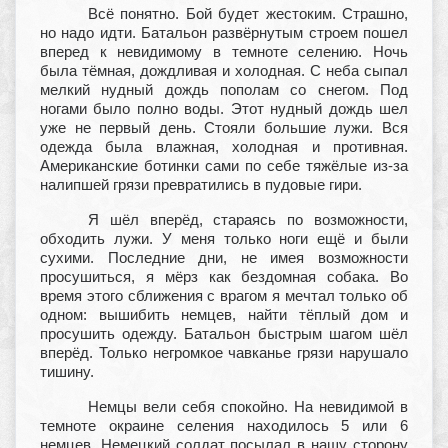
Всё понятно. Бой будет жестоким. Страшно,
но надо идти. Батальон развёрнутым строем пошел
вперед к невидимому в темноте селению. Ночь
была тёмная, дождливая и холодная. С неба сыпал
мелкий нудный дождь пополам со снегом. Под
ногами было полно воды. Этот нудный дождь шел
уже не первый день. Стояли большие лужи. Вся
одежда была влажная, холодная и противная.
Американские ботинки сами по себе тяжёлые из-за
налипшей грязи превратились в пудовые гири.
Я шёл вперёд, стараясь по возможности,
обходить лужи. У меня только ноги ещё и были
сухими. Последние дни, не имея возможности
просушиться, я мёрз как бездомная собака. Во
время этого сближения с врагом я мечтал только об
одном: вышибить немцев, найти тёплый дом и
просушить одежду. Батальон быстрым шагом шёл
вперёд. Только негромкое чавканье грязи нарушало
тишину.
Немцы вели себя спокойно. На невидимой в
темноте окраине селения находилось 5 или 6
немцев. Немецкий солдат посылал в нашу сторону