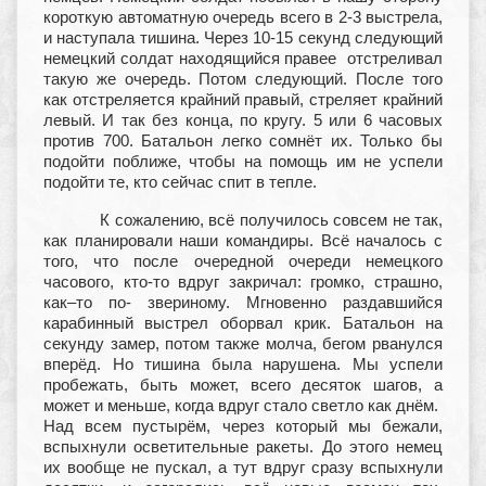
короткую автоматную очередь всего в 2-3 выстрела,
и наступала тишина. Через 10-15 секунд следующий
немецкий солдат находящийся правее отстреливал
такую же очередь. Потом следующий. После того
как отстреляется крайний правый, стреляет крайний
левый. И так без конца, по кругу. 5 или 6 часовых
против 700. Батальон легко сомнёт их. Только бы
подойти поближе, чтобы на помощь им не успели
подойти те, кто сейчас спит в тепле.
К сожалению, всё получилось совсем не так,
как планировали наши командиры. Всё началось с
того, что после очередной очереди немецкого
часового, кто-то вдруг закричал: громко, страшно,
как–то по- звериному. Мгновенно раздавшийся
карабинный выстрел оборвал крик. Батальон на
секунду замер, потом также молча, бегом рванулся
вперёд. Но тишина была нарушена. Мы успели
пробежать, быть может, всего десяток шагов, а
может и меньше, когда вдруг стало светло как днём.
Над всем пустырём, через который мы бежали,
вспыхнули осветительные ракеты. До этого немец
их вообще не пускал, а тут вдруг сразу вспыхнули