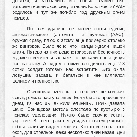
десятки, и загорались всё новые взамен тех,
которые теряли свою силу и гасли. Короткое: «УРА!»
родилось и тут же погибло под дружным огнём
немцев.
По нам ударило не менее сотни единиц
автоматического (автоматы и пулемёты(ААС))
оружия сразу, плюс к этому еще примерно столько
же винтовок. Было ясно, что немцы ждали нашей
атаки. Пятеро из них демонстрировали беспечность
и даже осветительных ракет не пускали, провоцируя
нас на атаку. А рядом с ними находилось ещё 2-3
сотни солдат готовых нас встретить. Это была
ловушка, засада, и батальон в неё вляпался
целиком и полностью..
Свинцовая метель в течение нескольких
секунд смела наступающих. Если бы это произошло
днём, из нас бы выжили единицы. Ночь давала
шанс. Свинцовая метель хлестала по пустырю в
поисках уцелевших. Нужно было срочно искать
укрытие. В свете ракет я увидел совсем рядом с
собой залитый водой окопчик. Кто-то выкопал этот
окоп, для стрельбы лёжа несколько дней назад. Дни