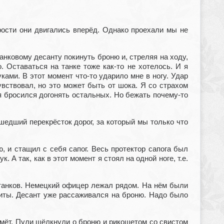
рости они двигались вперёд. Однако проехали мы не
анковому десанту покинуть броню и, стреляя на ходу,
 Оставаться на танке тоже как-то не хотелось. И я
ками. В этот момент что-то ударило мне в ногу. Удар
вствовал, но это может быть от шока. Я со страхом
я бросился догонять остальных. Но бежать почему-то
едший перекрёсток дорог, за который мы только что
, и стащил с себя сапог. Весь протектор сапога был
 А так, как в этот момент я стоял на одной ноге, т.е.
 танков. Немецкий офицер лежал рядом. На нём были
шиты. Десант уже рассаживался на броню. Надо было
мёт. Пули щёлкнули о броню и рикошетом со свистом