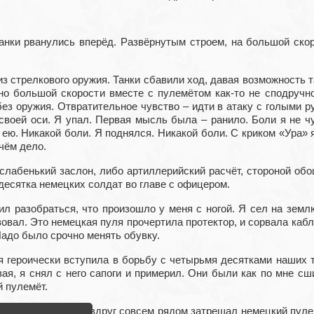
танки рванулись вперёд. Развёрнутым строем, на большой ско
з стрелкового оружия. Танки сбавили ход, давая возможность т
но большой скорости вместе с пулемётом как-то не сподручно.
ез оружия. Отвратительное чувство – идти в атаку с голыми ру
своей оси. Я упал. Первая мысль была – ранило. Боли я не чу
 ею. Никакой боли. Я поднялся. Никакой боли. С криком «Ура» 
 чём дело.
лабенький заслон, либо артиллерийский расчёт, стороной обош
десятка немецких солдат во главе с офицером.
л разобраться, что произошло у меня с ногой. Я сел на землю
ал. Это немецкая пуля прочертила протектор, и сорвала каблук.
Надо было срочно менять обувку.
я героически вступила в борьбу с четырьмя десятками наших
ая, я снял с него сапоги и примерил. Они были как по мне с
й пулемёт.
оло километра. И вдруг совсем рядом затрещал немецкий пуле