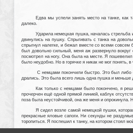
Едва мы успели занять место на танке, как 
далеко.
Ударила немецкая пушка, началась стрельба и
двинулись на пушку. Спрыгивать с танка на доволь
спрыгнул налегке, и бежал вместе со всеми совсем б
был довольно сильный, меня аж развернуло вокруг 
посмотрел на ногу. Она была на месте. Я пошевелил
было неудобно. Но в горячке я никак не мог понять, в
С немцами покончили быстро. Это был либо с
дрались. Это была всего лишь одна пушка и меньше 
Как только с немцами было покончено, я реши
прочерчен ещё одной прямой линией, каблук отсутствов
поза была неустойчивой, она же меня и опрокинула. 
Я сидел возле самой немецкой пушки, котора
прекрасные яловые сапоги. Ни секунды не раздумыв
торопиться. Я поспешил к танку, на котором стоял мо
Танки рванулись дальше. Мы проехали ещё ок