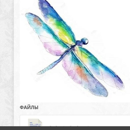
ФАЙЛЫ
Polozhenie_detskogo_internet-