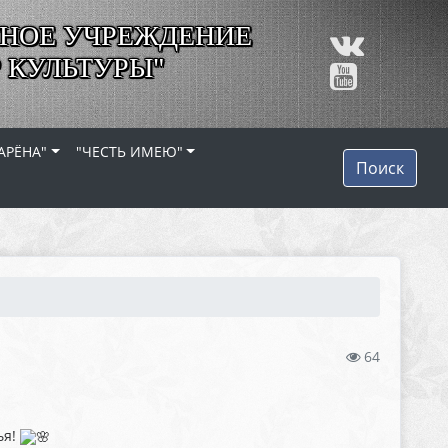
НОЕ УЧРЕЖДЕНИЕ
 КУЛЬТУРЫ"
АРЁНА"
"ЧЕСТЬ ИМЕЮ"
Поиск
64
ья!