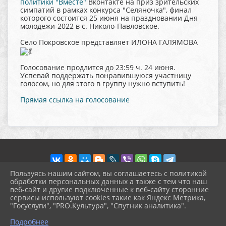
политики "Вместе"
Вконтакте на приз зрительских
симпатий в рамках конкурса "Селяночка", финал
которого состоится 25 июня на праздновании Дня
молодежи-2022 в с. Николо-Павловское.
Село Покровское представляет ИЛОНА ГАЛЯМОВА
Голосование продлится до 23:59 ч. 24 июня.
Успевай поддержать понравившуюся участницу
голосом, но для этого в группу нужно вступить!
Прямая ссылка на голосование
Пользуясь нашим сайтом, вы соглашаетесь с политикой
обработки персональных данных а также с тем что наш
веб-сайт и другие подключенные к веб-сайту сторонние
2026 г. pokrov-ck.ru
сервисы используют cookies такие как Яндекс Метрика,
Вход
"Госуслуги", "PRO.Культура", "Спутник аналитика".
Карта сайта
^
Политика обработки персональных данных
Подробнее