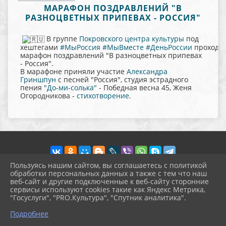
МАРАФОН ПОЗДРАВЛЕНИЙ "В
РАЗНОЦВЕТНЫХ ПРИПЕВАХ - РОССИЯ"
В группе
Покровского центра культуры
под
хештегами
#МыРоссия
#МыВместе
#ДеньРоссии
проходи
марафон поздравлений "В разноцветных припевах
- Россия".
В марафоне приняли участие
Александра
Гриншпун
с песней "Россия", студия эстрадного
пения
"До-ми-солька"
- Победная весна 45, Женя
Огородникова -
стихотворение
.
Пользуясь нашим сайтом, вы соглашаетесь с политикой
обработки персональных данных а также с тем что наш
веб-сайт и другие подключенные к веб-сайту сторонние
2026 г. pokrov-ck.ru
сервисы используют cookies такие как Яндекс Метрика,
Вход
"Госуслуги", "PRO.Культура", "Спутник аналитика".
Карта сайта
^
Политика обработки персональных данных
Подробнее