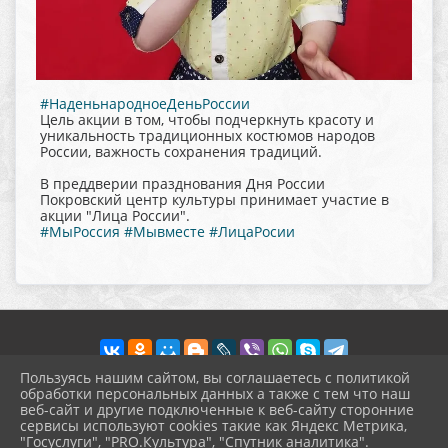
#НаденьнародноеДеньРоссии
Цель акции в том, чтобы подчеркнуть красоту и
уникальность традиционных костюмов народов
России, важность сохранения традиций.
В преддверии празднования Дня России
Покровский центр культуры принимает участие в
акции "Лица России".
#МыРоссия
#Мывместе
#ЛицаРосии
Пользуясь нашим сайтом, вы соглашаетесь с политикой
обработки персональных данных а также с тем что наш
веб-сайт и другие подключенные к веб-сайту сторонние
2026 г. pokrov-ck.ru
сервисы используют cookies такие как Яндекс Метрика,
Вход
"Госуслуги", "PRO.Культура", "Спутник аналитика".