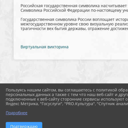
Российская государственная символика насчитывает 
Символика Российской Федерации по-настоящему уни
Государственная символика России воплощает истор
межгосударственном уровне свою визуальную реализ
трагичности вех бытия державы, отражение достиже
Виртуальная викторина
Пользуясь нашим сайтом, вы соглашаетесь с политикой обра
персональных данных а также с тем что наш веб-сайт и друг
подключенные к веб-сайту сторонние сервисы используют co
Яндекс Метрика, "Госуслуги", "PRO.Культура", "Спутник анали
Подробнее
Подтверждаю