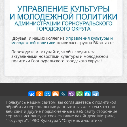
Друзья! У наших коллег из
Управления культуры и
молодежной политики
появилась группа ВКонтакте.
Переходите и вступайте, чтобы следить за
актуальными новостями культуры и молодежной
политики Горноуральского городского округа!
Пользуясь нашим сайтом, вы соглашаетесь с политикой
обработки персональных данных а также с тем что наш
веб-сайт и другие подключенные к веб-сайту сторонние
2026 г. pokrov-ck.ru
сервисы используют cookies такие как Яндекс Метрика,
Вход
"Госуслуги", "PRO.Культура", "Спутник аналитика".
Карта сайта
^
Политика обработки персональных данных