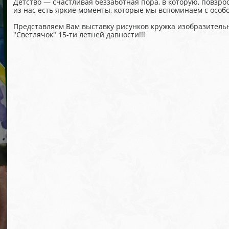
Детство — счастливая беззаботная пора, в которую, повзрос
из нас есть яркие моменты, которые мы вспоминаем с особо
Представляем Вам выставку рисунков кружка изобразительн
"Светлячок" 15-ти летней давности!!!