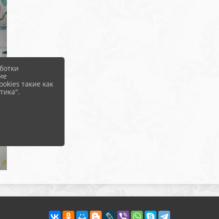
ботки
ие
okies такие как
тика".