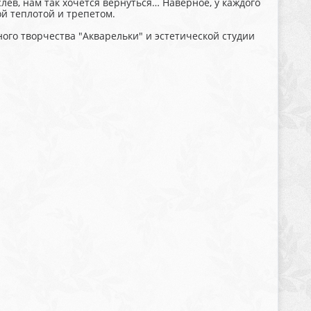
лев, нам так хочется вернуться… Наверное, у каждого
й теплотой и трепетом.
ого творчества "Акварельки" и эстетической студии