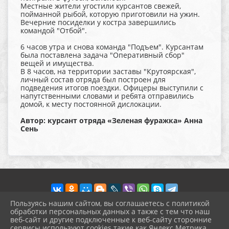
Местные жители угостили курсантов свежей,
пойманной рыбой, которую приготовили на ужин.
Вечерние посиделки у костра завершились
командой "Отбой".
6 часов утра и снова команда "Подъем". Курсантам
была поставлена задача "Оперативный сбор"
вещей и имущества.
В 8 часов, на территории заставы "Крутоярская",
личный состав отряда был построен для
подведения итогов поездки. Офицеры выступили с
напутственными словами и ребята отправились
домой, к месту постоянной дислокации.
Автор: курсант отряда «Зеленая фуражка» Анна
Сень
Пользуясь нашим сайтом, вы соглашаетесь с политикой
обработки персональных данных а также с тем что наш
веб-сайт и другие подключенные к веб-сайту сторонние
2026 г. pokrov-ck.ru
сервисы используют cookies такие как Яндекс Метрика,