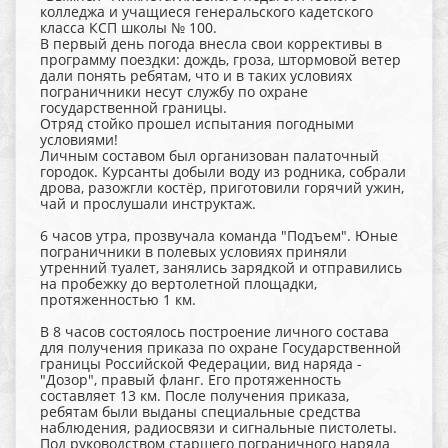
колледжа и учащиеся генеральского кадетского
класса КСП школы № 100.
В первый день погода внесла свои коррективы в
программу поездки: дождь, гроза, штормовой ветер
дали понять ребятам, что и в таких условиях
пограничники несут службу по охране
государственной границы.
Отряд стойко прошел испытания погодными
условиями!
Личным составом был организован палаточный
городок. Курсанты добыли воду из родника, собрали
дрова, разожгли костёр, приготовили горячий ужин,
чай и прослушали инструктаж.
6 часов утра, прозвучала команда "Подъем". Юные
пограничники в полевых условиях приняли
утренний туалет, занялись зарядкой и отправились
на пробежку до вертолетной площадки,
протяженностью 1 км.
В 8 часов состоялось построение личного состава
для получения приказа по охране Государственной
границы Российской Федерации, вид наряда -
"Дозор", правый фланг. Его протяженность
составляет 13 км. После получения приказа,
ребятам были выданы специальные средства
наблюдения, радиосвязи и сигнальные пистолеты.
Под руководством старшего пограничного наряда