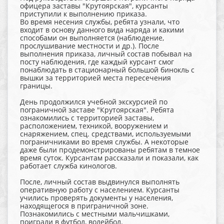
офицера заставы "Крутоярская", курсанты
приступили к выполнению приказа.
Во время несения службы, ребята узнали, что
входит в основу данного вида наряда и какими
способами он выполняется (наблюдение,
прослушивание местности и др.). После
выполнения приказа, личный состав побывал на
посту наблюдения, где каждый курсант смог
понаблюдать в стационарный большой бинокль с
вышки за территорией места пересечения
границы.
День продолжился учебной экскурсией по
пограничной заставе "Крутоярская". Ребята
ознакомились с территорией заставы,
расположением, техникой, вооружением и
снаряжением, спец. средствами, используемыми
пограничниками во время службы. А некоторые
даже были продемонстрированы ребятам в темное
время суток. Курсантам рассказали и показали, как
работает служба кинологов.
После, личный состав выдвинулся выполнять
оперативную работу с населением. Курсанты
учились проверять документы у населения,
находящегося в приграничной зоне.
Познакомились с местными мальчишками,
поиграли в футбол, волейбол.