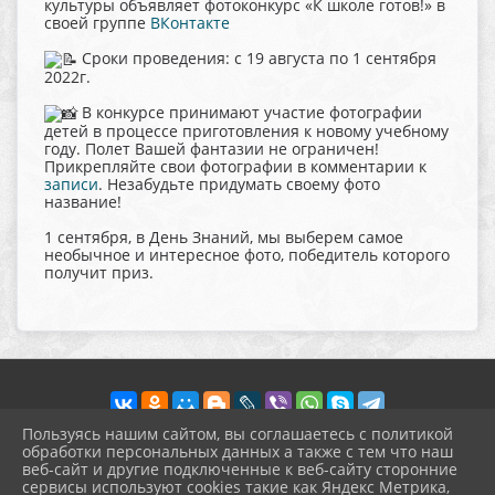
культуры объявляет фотоконкурс «К школе готов!» в
своей группе
ВКонтакте
Сроки проведения: с 19 августа по 1 сентября
2022г.
В конкурсе принимают участие фотографии
детей в процессе приготовления к новому учебному
году. Полет Вашей фантазии не ограничен!
Прикрепляйте свои фотографии в комментарии к
записи
. Незабудьте придумать своему фото
название!
1 сентября, в День Знаний, мы выберем самое
необычное и интересное фото, победитель которого
получит приз.
Пользуясь нашим сайтом, вы соглашаетесь с политикой
обработки персональных данных а также с тем что наш
веб-сайт и другие подключенные к веб-сайту сторонние
2026 г. pokrov-ck.ru
сервисы используют cookies такие как Яндекс Метрика,
Вход