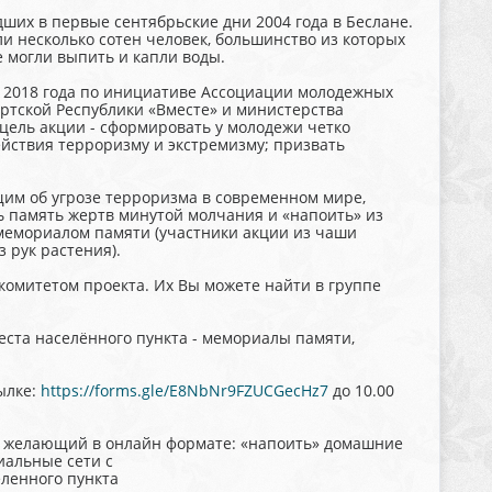
ших в первые сентябрьские дни 2004 года в Беслане.
ли несколько сотен человек, большинство из которых
е могли выпить и капли воды.
с 2018 года по инициативе Ассоциации молодежных
тской Республики «Вместе» и министерства
цель акции - сформировать у молодежи четко
ствия терроризму и экстремизму; призвать
щим об угрозе терроризма в современном мире,
ь память жертв минутой молчания и «напоить» из
с мемориалом памяти (участники акции из чаши
 рук растения).
омитетом проекта. Их Вы можете найти в группе
ста населённого пункта - мемориалы памяти,
ылке:
https://forms.gle/E8NbNr9FZUCGecHz7
до 10.00
й желающий в онлайн формате: «напоить» домашние
иальные сети с
еленного пункта