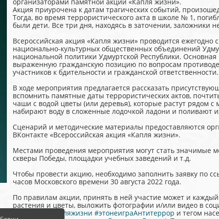
организаторами памятной акции «Капля жизни».
Акция приурочена к датам трагических событий, произошед
Тогда, во время террористического акта в школе № 1, погиб
были дети. Все три дня, находясь в заточении, заложники н
Всероссийская акция «Капля жизни» проводится ежегодно 
национально-культурных общественных объединений Удмур
национальной политики Удмуртской Республики. Основная 
выраженную гражданскую позицию по вопросам противодей
участников к бдительности и гражданской ответственности.
В ходе мероприятия предлагается рассказать присутствую
вспомнить памятные даты террористических актов, почтит
чаши с водой цветы (или деревья), которые растут рядом 
набирают воду в сложенные лодочкой ладони и поливают из
Сценарий и методические материалы предоставляются оргк
ВКонтакте «Всероссийская акция «Капля жизни».
Местами проведения мероприятия могут стать значимые ме
скверы Победы, площадки учебных заведений и т.д.
Чтобы провести акцию, необходимо заполнить заявку по сс
часов Московского времени 30 августа 2022 года.
По правилам акции, принять в ней участие может и кажды
растения и цветы, выложить фотографии и/или видео в соц
хештегом
#капляжизни
#этонеиграАнтитеррор
и тегом нас