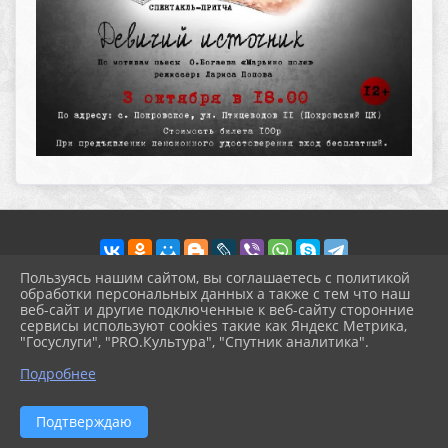
Пользуясь нашим сайтом, вы соглашаетесь с политикой
обработки персональных данных а также с тем что наш
веб-сайт и другие подключенные к веб-сайту сторонние
2026 г. pokrov-ck.ru
сервисы используют cookies такие как Яндекс Метрика,
Вход
"Госуслуги", "PRO.Культура", "Спутник аналитика".
Карта сайта
^
Политика обработки персональных данных
Подробнее
Сделано на KubCMS
Разработка и поддержка
Подтверждаю