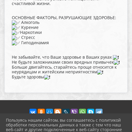
счастливой жизни.
ОСНОВНЫЕ ФАКТОРЫ, РАЗРУШАЮЩИЕ ЗДОРОВЬЕ:
Алкоголь
Курение
Наркотики
Стресс
Гиподинамия
Не забывайте, что Ваше здоровье в Ваших руках
Не будьте заложниками своих вредных привычек
Больше двигайтесь, старайтесь проще относится к
неурядицам и житейским неприятностям
Будьте здоровы
Пользуясь нашим сайтом, вы соглашаетесь с политикой
обработки персональных данных а также с тем что наш
веб-сайт и другие подключенные к веб-сайту сторонние
2026 г. pokrov-ck.ru