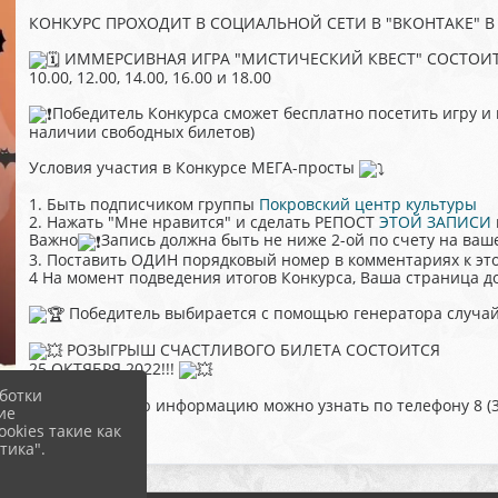
КОНКУРС ПРОХОДИТ В СОЦИАЛЬНОЙ СЕТИ В "ВКОНТАКЕ" В
ИММЕРСИВНАЯ ИГРА "МИСТИЧЕСКИЙ КВЕСТ" СОСТОИТ
10.00, 12.00, 14.00, 16.00 и 18.00
Победитель Конкурса сможет бесплатно посетить игру и
наличии свободных билетов)
Условия участия в Конкурсе МЕГА-просты
1. Быть подписчиком группы
Покровский центр культуры
2. Нажать "Мне нравится" и сделать РЕПОСТ
ЭТОЙ ЗАПИСИ
Важно
Запись должна быть не ниже 2-ой по счету на ваш
3. Поставить ОДИН порядковый номер в комментариях к это
4 На момент подведения итогов Конкурса, Ваша страница д
Победитель выбирается с помощью генератора случа
РОЗЫГРЫШ СЧАСТЛИВОГО БИЛЕТА СОСТОИТСЯ
25 ОКТЯБРЯ 2022!!!
ботки
Всю подробную информацию можно узнать по телефону 8 (3
ие
okies такие как
тика".