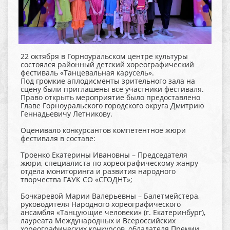
22 октября в Горноуральском центре культуры
состоялся районный детский хореографический
фестиваль «Танцевальная карусель».
Под громкие аплодисменты зрительного зала на
сцену были приглашены все участники фестиваля.
Право открыть мероприятие было предоставлено
Главе Горноуральского городского округа Дмитрию
Геннадьевичу Летникову.
Оценивало конкурсантов компетентное жюри
фестиваля в составе:
Троенко Екатерины Ивановны – Председателя
жюри, специалиста по хореографическому жанру
отдела мониторинга и развития народного
творчества ГАУК СО «СГОДНТ»;
Бочкаревой Марии Валерьевны – Балетмейстера,
руководителя Народного хореографического
ансамбля «Танцующие человеки» (г. Екатеринбург),
лауреата Международных и Всероссийских
хореографических конкурсов, обладателя Премии