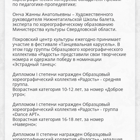
по педагогике-пропедевтике;
Онча Жанны Анатольевны – Художественного
руководителя Нижнетагильской Школы балета,
эксперта по хореографическому образованию
Министерства культуры Свердловской области.
Покровский центр культуры ежегодно принимает
участие в фестивале «Танцевальная карусель». В
этом году группы Образцового хореографического
коллектива «Радость» представили свои творческие
номера и одержали победу в номинации
«Эстрадный танец»:
Дипломом I степени награжден Образцовый
хореографический коллектив «Радость» - средняя
группа.
Возрастная категория 10-12 лет, за номер «Доброе
утро»;
Дипломом I степени награжден Образцовый
хореографический коллектив «Радость» - группа
«Dance APT».
Возрастная категория 16-18 лет, за номер
«Наверно»;
Дипломом II степени награжден Образцовый
хореографический коллектив «Радость» - младшая