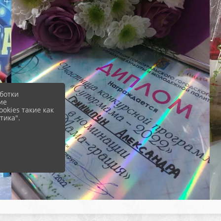
ботки
ие
okies такие как
тика".