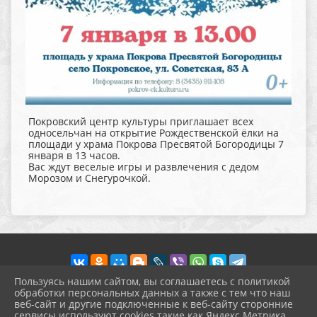
Покровский центр культуры приглашает всех
односельчан на открытие Рождественской ёлки на
площади у храма Покрова Пресвятой Богородицы 7
января в 13 часов.
Вас ждут веселые игры и развлечения с дедом
Морозом и Снегурочкой.
Пользуясь нашим сайтом, вы соглашаетесь с политикой
обработки персональных данных а также с тем что наш
веб-сайт и другие подключенные к веб-сайту сторонние
2026 г. pokrov-ck.ru
сервисы используют cookies такие как Яндекс Метрика,