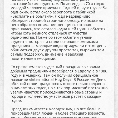
австралийским студентам. По легенде, в 70-х годах
молодой человек приехал в Сидней и, чувствуя себя
одиноким, встал около аэропорта с табличкой
«Бесплатные объятия». Люди недоверчиво
обходили стороной странного юношу, но позже на
него обратила внимание женщина, которая
призналась, что осталась одна и ей нужны объятия,
чтобы хоть немного отвлечься от чувства
одиночества. Позже об этом событии узнали
студенты, которые и стали основоположниками
праздника — молодые люди придумали в этот день
обниматься друг с другом просто так, выражая тем
самым поддержку, внимание и заряжая
позитивными эмоциями.
Со временем этот чудесный праздник со своими
добрыми традициями перебрался в Европу, а в 1986
году и в Америку. Там он получил официальное
название «International Hug Day». В России же День
объятий стали праздновать относительно недавно,
в начале 90-х годов, но с тех пор масштаб постоянно
увеличивается: присоединяются новые страны и
города и количество участников растет с каждым
годом.
Праздник считается молодежным, но все больше
присоединяется людей и более старшего возраста,
желая обменяться положительными эмоциями с