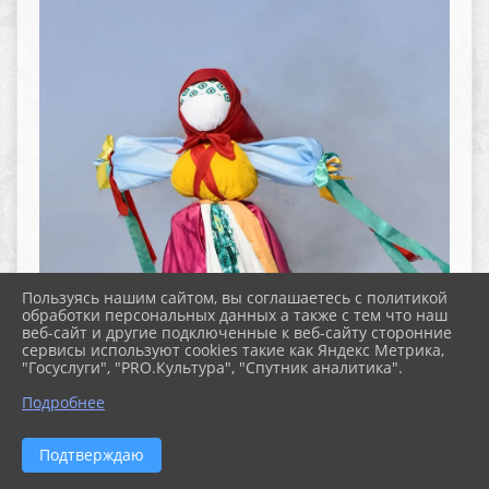
Пользуясь нашим сайтом, вы соглашаетесь с политикой
обработки персональных данных а также с тем что наш
веб-сайт и другие подключенные к веб-сайту сторонние
сервисы используют cookies такие как Яндекс Метрика,
"Госуслуги", "PRO.Культура", "Спутник аналитика".
^
Подробнее
Подтверждаю