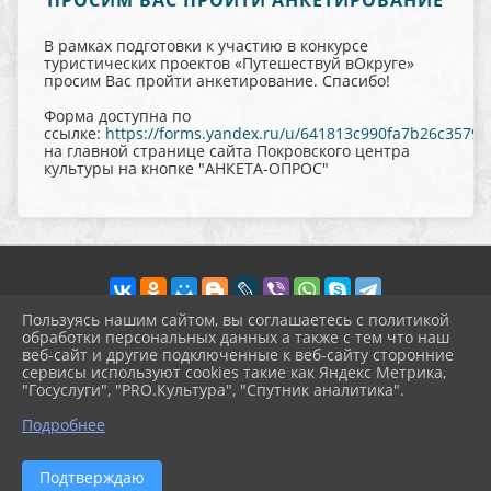
ПРОСИМ ВАС ПРОЙТИ АНКЕТИРОВАНИЕ
В рамках подготовки к участию в конкурсе
туристических проектов «Путешествуй вОкруге»
просим Вас пройти анкетирование. Спасибо!
Форма доступна по
ссылке:
https://forms.yandex.ru/u/641813c990fa7b26c35792
на главной странице сайта Покровского центра
культуры на кнопке "АНКЕТА-ОПРОС"
Пользуясь нашим сайтом, вы соглашаетесь с политикой
обработки персональных данных а также с тем что наш
веб-сайт и другие подключенные к веб-сайту сторонние
2026 г. pokrov-ck.ru
сервисы используют cookies такие как Яндекс Метрика,
Вход
"Госуслуги", "PRO.Культура", "Спутник аналитика".
Карта сайта
^
Политика обработки персональных данных
Подробнее
Сделано на KubCMS
Разработка и поддержка
Подтверждаю