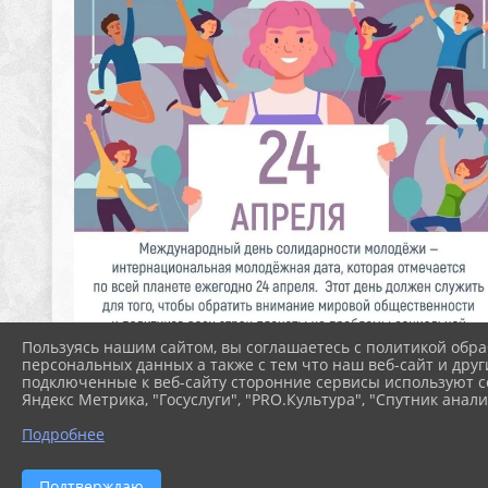
Пользуясь нашим сайтом, вы соглашаетесь с политикой обра
персональных данных а также с тем что наш веб-сайт и друг
подключенные к веб-сайту сторонние сервисы используют co
Яндекс Метрика, "Госуслуги", "PRO.Культура", "Спутник анали
Подробнее
Подтверждаю