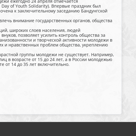
ежи ежегодно 24 апреля отмечается
ay of Youth Solidarity). Впервые праздник был
урочена к заключительному заседанию Бандунгской
влечь внимание государственных органов, общества
ий, широких слоев населения, людей
внуков, позволяет усилить контроль общества за
анизованности и творческой активности молодежи в
их и нравственных проблем общества, укреплению
растной группы молодежи не существует. Например,
ц в возрасте от 15 до 24 лет, а в России молодежью
е от 14 до 35 лет включительно.