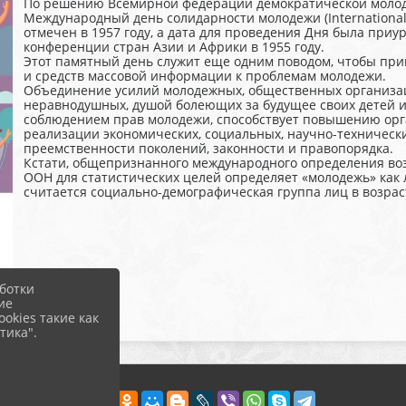
По решению Всемирной федерации демократической молод
Международный день солидарности молодежи (International D
отмечен в 1957 году, а дата для проведения Дня была при
конференции стран Азии и Африки в 1955 году.
Этот памятный день служит еще одним поводом, чтобы при
и средств массовой информации к проблемам молодежи.
Объединение усилий молодежных, общественных организац
неравнодушных, душой болеющих за будущее своих детей и 
соблюдением прав молодежи, способствует повышению орг
реализации экономических, социальных, научно-техническ
преемственности поколений, законности и правопорядка.
Кстати, общепризнанного международного определения воз
ООН для статистических целей определяет «молодежь» как ли
считается социально-демографическая группа лиц в возраст
ботки
ие
okies такие как
тика".