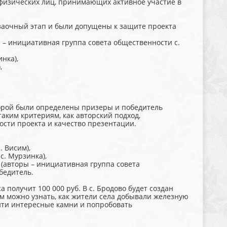
физических лиц, принимающих активное участие в
 заочный этап и были допущены к защите проекта
ы – инициативная группа совета общественности с.
нка),
,
торой были определены призеры и победитель
аким критериям, как авторский подход,
ости проекта и качество презентации.
. Висим),
с. Мурзинка),
» (авторы – инициативная группа совета
обедитель.
 получит 100 000 руб. В с. Бродово будет создан
м можно узнать, как жители села добывали железную
айти интересные камни и попробовать