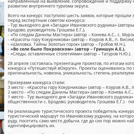
направленный на выявление, сопровождение и поддержку 
развитии внутреннего туризма округа.
Всего на конкурс поступило шесть заявок, которые прошли
перед экспертным советом конкурса:
- Тур выходного дня «Загадки Ивановского рудника» (автор
Бродово, руководитель Грошева Е.Г.),
- «По следам Данилы Мастера» (автор – Конева А.С., с. Мурзи
- «Красоты гору Кокурникова» (автор – Коуров А.В., п. Висим)
- «Шиловка. Тайны Золотых горок» (автор – Гробов М.Н.),
-
«Во селе было Покровском» (автор – Гриншун А.Е.),
- «Следы, оставленные столетиями» (автор – Татуров Н.Ю.).
28 апреля состоялась презентация проектов, по итогам ко
конкурса «Путешествуй вОкруге». Проекты оценивались по т
оригинальность, новизна, уникальность, степень реализуем
Призерами конкурса стали:
3 место - «Красоты гору Кокурникова» (автор – Коуров А.В., п
2 место - «По следам Данилы Мастера» (автор – Конева А.С., 
1 место - Тур выходного дня «Загадки Ивановского рудника
общественности с. Бродово, руководитель Грошева Е.Г.) - п
На реализацию туристического проекта победитель конкурса
туристический маршрут по Ивановскому руднику, на которо
руду, посетить само место добычи, где до сих пор можно н
идентифицировать их.