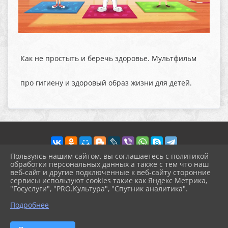
Как не простыть и беречь здоровье. Мультфильм
про гигиену и здоровый образ жизни для детей.
Пользуясь нашим сайтом, вы соглашаетесь с политикой
обработки персональных данных а также с тем что наш
веб-сайт и другие подключенные к веб-сайту сторонние
2026 г. pokrov-ck.ru
сервисы используют cookies такие как Яндекс Метрика,
Вход
"Госуслуги", "PRO.Культура", "Спутник аналитика".
Карта сайта
^
Политика обработки персональных данных
Подробнее
Сделано на KubCMS