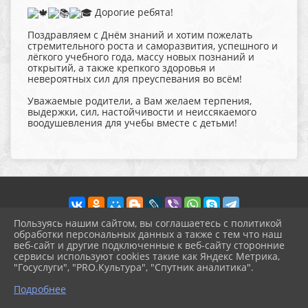
Дорогие ребята!
Поздравляем с Днём знаний и хотим пожелать
стремительного роста и саморазвития, успешного и
лёгкого учебного года, массу новых познаний и
открытий, а также крепкого здоровья и
невероятных сил для преуспевания во всём!
Уважаемые родители, а Вам желаем терпения,
выдержки, сил, настойчивости и неиссякаемого
воодушевления для учебы вместе с детьми!
Пользуясь нашим сайтом, вы соглашаетесь с политикой
обработки персональных данных а также с тем что наш
веб-сайт и другие подключенные к веб-сайту сторонние
2026 г. pokrov-ck.ru
сервисы используют cookies такие как Яндекс Метрика,
Вход
"Госуслуги", "PRO.Культура", "Спутник аналитика".
Карта сайта
^
Политика обработки персональных данных
Подробнее