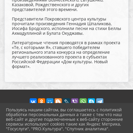
Казаковой, Рождественского и других
представителей этого времени.
Представители Покровского центра культуры
прочитали произведения Геннадия Шпаликова,
Иосифа Бродского, исполнили песни на стихи Беллы
Ахмадуллиной и Булата Окуджавы.
Литературные чтения проводятся в рамках проекта
«Те, с которыми Я», ставшего победителем
регионального этапа конкурса на определение
лучшего реализованного проекта в субъектах
Российской Федерации «Дом культуры. Новый
формат».
Пользуясь нашим сайтом, вы соглашаетесь с политикой
обработки персональных данных а также с тем что наш
веб-сайт и другие подключенные к веб-сайту сторонние
2026 г. pokrov-ck.ru
сервисы используют cookies такие как Яндекс Метрика,
Вход
"Госуслуги", "PRO.Культура", "Спутник аналитика".
Карта сайта
^