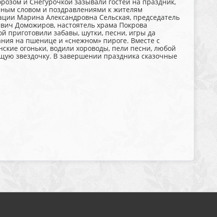
розом и Снегурочкой зазывали гостей на праздник,
нным словом и поздравлениями к жителям
ации Марина Александровна Сельская, председатель
евич Доможиров, настоятель храма Покрова
й приготовили забавы, шутки, песни, игры да
ания на пшенице и «снежном» пироге. Вместе с
ские огоньки, водили хороводы, пели песни, любой
ящую звездочку. В завершении праздника сказочные