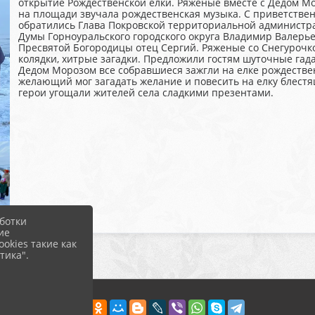
открытие Рождественской елки. Ряженые вместе с Дедом Мо
на площади звучала рождественская музыка. С приветстве
обратились Глава Покровской территориальной администр
Думы Горноуральского городского округа Владимир Валерь
Пресвятой Богородицы отец Сергий. Ряженые со Снегурочко
колядки, хитрые загадки. Предложили гостям шуточные гад
Дедом Морозом все собравшиеся зажгли на елке рождествен
желающий мог загадать желание и повесить на елку блест
герои угощали жителей села сладкими презентами.
ботки
ие
okies такие как
тика".