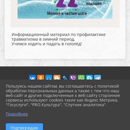
Информационный материал по профилактике
травматизма в зимний период.
Учимся ходить и падать в гололёд!
Пользуясь нашим сайтом, вы соглашаетесь с политикой
обработки персональных данных а также с тем что наш
веб-сайт и другие подключенные к веб-сайту сторонние
2026 г. pokrov-ck.ru
сервисы используют cookies такие как Яндекс Метрика,
Вход
"Госуслуги", "PRO.Культура", "Спутник аналитика".
Карта сайта
^
Политика обработки персональных данных
Подробнее
Сделано на KubCMS
Разработка и поддержка
Подтверждаю