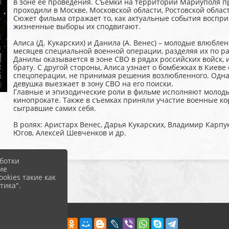
в зоне её проведения. Съемки на территории Мариуполя пр
проходили в Москве, Московской области, Ростовской област
Сюжет фильма отражает то, как актуальные события воспр
жизненные выборы их сподвигают.
Алиса (Д. Кукарских) и Данила (А. Венес) – молодые влюбл
месяцев специальной военной операции, разделяя их по ра
Данилы оказывается в зоне СВО в рядах российских войск,
брату. С другой стороны, Алиса узнает о бомбежках в Киеве
спецоперации, не принимая решения возлюбленного. Однако
девушка выезжает в зону СВО на его поиски.
Главные и эпизодические роли в фильме исполняют молоды
кинопрокате. Также в съемках приняли участие военные к
сыгравшие самих себя.
В ролях: Аристарх Венес, Дарья Кукарских, Владимир Карпу
Югов, Алексей Шевченков и др.
ботки
ие
okies такие как
тика".