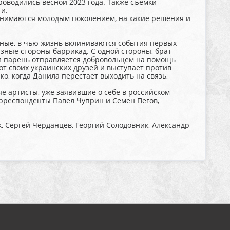
оводились весной 2023 года. Также съемки
и.
инимаются молодым поколением, на какие решения и
енные, в чью жизнь вклиниваются события первых
зные стороны баррикад. С одной стороны, брат
 и парень отправляется добровольцем на помощь
 от своих украинских друзей и выступает против
, когда Данила перестает выходить на связь,
е артисты, уже заявившие о себе в российском
орреспонденты Павел Чуприн и Семен Пегов,
к, Сергей Черданцев, Георгий Солодовник, Александр